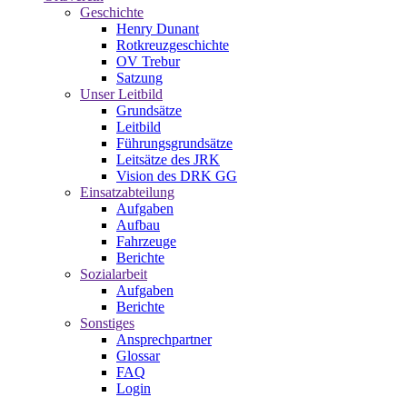
Geschichte
Henry Dunant
Rotkreuzgeschichte
OV Trebur
Satzung
Unser Leitbild
Grundsätze
Leitbild
Führungsgrundsätze
Leitsätze des JRK
Vision des DRK GG
Einsatzabteilung
Aufgaben
Aufbau
Fahrzeuge
Berichte
Sozialarbeit
Aufgaben
Berichte
Sonstiges
Ansprechpartner
Glossar
FAQ
Login