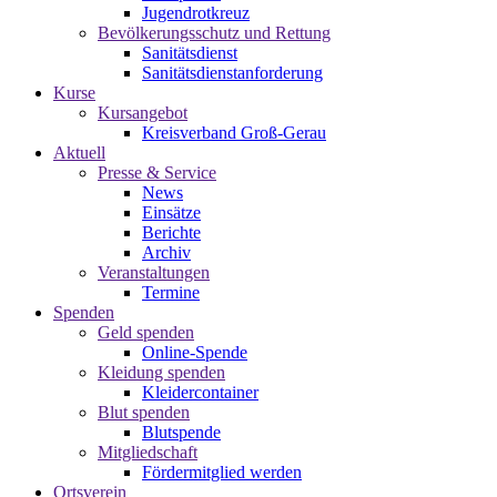
Jugendrotkreuz
Bevölkerungsschutz und Rettung
Sanitätsdienst
Sanitätsdienstanforderung
Kurse
Kursangebot
Kreisverband Groß-Gerau
Aktuell
Presse & Service
News
Einsätze
Berichte
Archiv
Veranstaltungen
Termine
Spenden
Geld spenden
Online-Spende
Kleidung spenden
Kleidercontainer
Blut spenden
Blutspende
Mitgliedschaft
Fördermitglied werden
Ortsverein