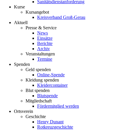
Sanitätsdienstanforderung
Kurse
Kursangebot
Kreisverband Groß-Gerau
Aktuell
Presse & Service
News
Einsätze
Berichte
Archiv
Veranstaltungen
Termine
Spenden
Geld spenden
Online-Spende
Kleidung spenden
Kleidercontainer
Blut spenden
Blutspende
Mitgliedschaft
Fördermitglied werden
Ortsverein
Geschichte
Henry Dunant
Rotkreuzgeschichte