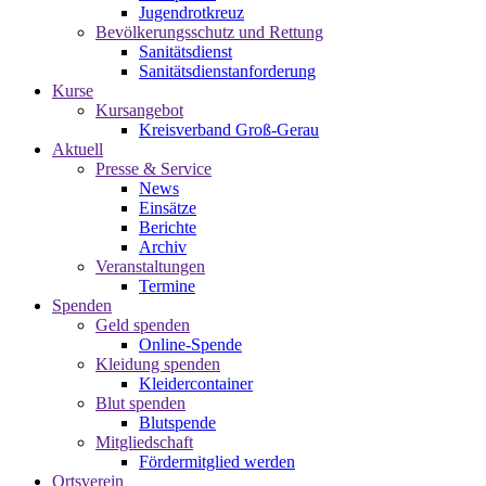
Jugendrotkreuz
Bevölkerungsschutz und Rettung
Sanitätsdienst
Sanitätsdienstanforderung
Kurse
Kursangebot
Kreisverband Groß-Gerau
Aktuell
Presse & Service
News
Einsätze
Berichte
Archiv
Veranstaltungen
Termine
Spenden
Geld spenden
Online-Spende
Kleidung spenden
Kleidercontainer
Blut spenden
Blutspende
Mitgliedschaft
Fördermitglied werden
Ortsverein