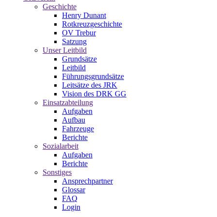
Geschichte
Henry Dunant
Rotkreuzgeschichte
OV Trebur
Satzung
Unser Leitbild
Grundsätze
Leitbild
Führungsgrundsätze
Leitsätze des JRK
Vision des DRK GG
Einsatzabteilung
Aufgaben
Aufbau
Fahrzeuge
Berichte
Sozialarbeit
Aufgaben
Berichte
Sonstiges
Ansprechpartner
Glossar
FAQ
Login