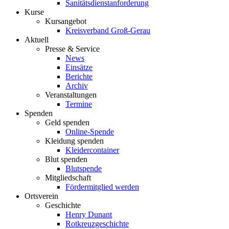
Sanitätsdienstanforderung
Kurse
Kursangebot
Kreisverband Groß-Gerau
Aktuell
Presse & Service
News
Einsätze
Berichte
Archiv
Veranstaltungen
Termine
Spenden
Geld spenden
Online-Spende
Kleidung spenden
Kleidercontainer
Blut spenden
Blutspende
Mitgliedschaft
Fördermitglied werden
Ortsverein
Geschichte
Henry Dunant
Rotkreuzgeschichte