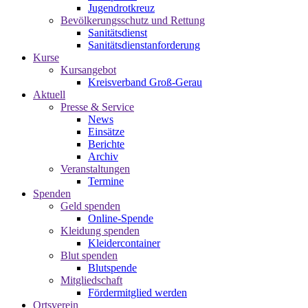
Jugendrotkreuz
Bevölkerungsschutz und Rettung
Sanitätsdienst
Sanitätsdienstanforderung
Kurse
Kursangebot
Kreisverband Groß-Gerau
Aktuell
Presse & Service
News
Einsätze
Berichte
Archiv
Veranstaltungen
Termine
Spenden
Geld spenden
Online-Spende
Kleidung spenden
Kleidercontainer
Blut spenden
Blutspende
Mitgliedschaft
Fördermitglied werden
Ortsverein