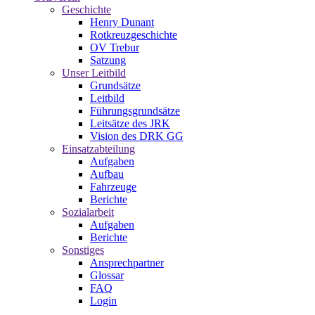
Geschichte
Henry Dunant
Rotkreuzgeschichte
OV Trebur
Satzung
Unser Leitbild
Grundsätze
Leitbild
Führungsgrundsätze
Leitsätze des JRK
Vision des DRK GG
Einsatzabteilung
Aufgaben
Aufbau
Fahrzeuge
Berichte
Sozialarbeit
Aufgaben
Berichte
Sonstiges
Ansprechpartner
Glossar
FAQ
Login