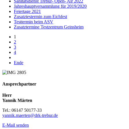
Sanitätsdienst Trebur- Open- Air 2022
Jahreshauptversammlung für 2019/2020
Feiertage 2021
Zusatztestermin zum Eichfest
Testtermin beim ASV
Zusatztermine Testzentrum Geinsheim
1
2
3
4
Ende
Ansprechpartner
Herr
Yannik Märten
Tel.: 06147 50177-33
yannik.maerten@drk-trebur.de
E-Mail senden