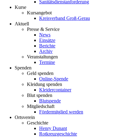
Sanitätsdienstanforderung
Kurse
Kursangebot
Kreisverband Groß-Gerau
Aktuell
Presse & Service
News
Einsätze
Berichte
Archiv
Veranstaltungen
Termine
Spenden
Geld spenden
Online-Spende
Kleidung spenden
Kleidercontainer
Blut spenden
Blutspende
Mitgliedschaft
Fördermitglied werden
Ortsverein
Geschichte
Henry Dunant
Rotkreuzgeschichte