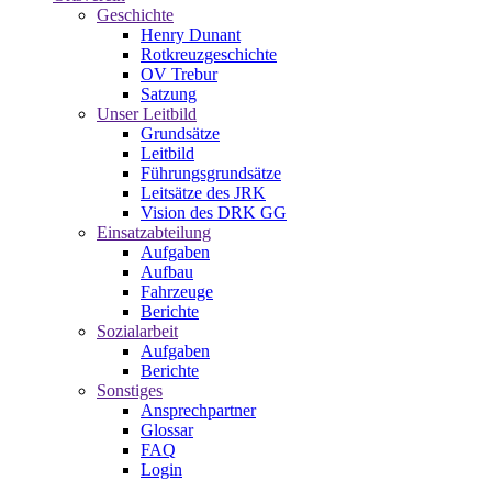
Geschichte
Henry Dunant
Rotkreuzgeschichte
OV Trebur
Satzung
Unser Leitbild
Grundsätze
Leitbild
Führungsgrundsätze
Leitsätze des JRK
Vision des DRK GG
Einsatzabteilung
Aufgaben
Aufbau
Fahrzeuge
Berichte
Sozialarbeit
Aufgaben
Berichte
Sonstiges
Ansprechpartner
Glossar
FAQ
Login