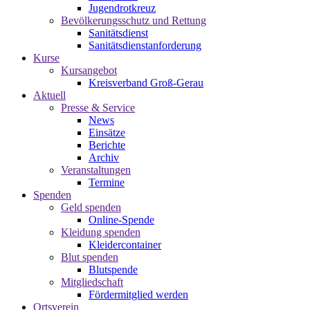
Jugendrotkreuz
Bevölkerungsschutz und Rettung
Sanitätsdienst
Sanitätsdienstanforderung
Kurse
Kursangebot
Kreisverband Groß-Gerau
Aktuell
Presse & Service
News
Einsätze
Berichte
Archiv
Veranstaltungen
Termine
Spenden
Geld spenden
Online-Spende
Kleidung spenden
Kleidercontainer
Blut spenden
Blutspende
Mitgliedschaft
Fördermitglied werden
Ortsverein