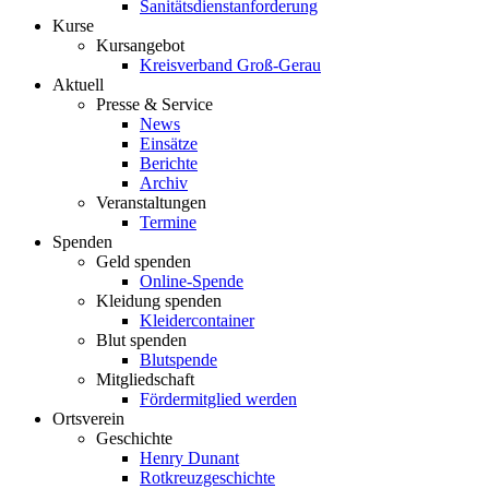
Sanitätsdienstanforderung
Kurse
Kursangebot
Kreisverband Groß-Gerau
Aktuell
Presse & Service
News
Einsätze
Berichte
Archiv
Veranstaltungen
Termine
Spenden
Geld spenden
Online-Spende
Kleidung spenden
Kleidercontainer
Blut spenden
Blutspende
Mitgliedschaft
Fördermitglied werden
Ortsverein
Geschichte
Henry Dunant
Rotkreuzgeschichte