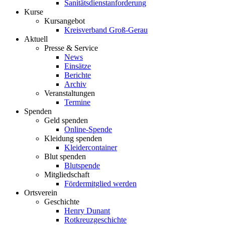
Sanitätsdienstanforderung
Kurse
Kursangebot
Kreisverband Groß-Gerau
Aktuell
Presse & Service
News
Einsätze
Berichte
Archiv
Veranstaltungen
Termine
Spenden
Geld spenden
Online-Spende
Kleidung spenden
Kleidercontainer
Blut spenden
Blutspende
Mitgliedschaft
Fördermitglied werden
Ortsverein
Geschichte
Henry Dunant
Rotkreuzgeschichte