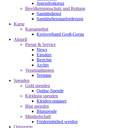
Jugendrotkreuz
Bevölkerungsschutz und Rettung
Sanitätsdienst
Sanitätsdienstanforderung
Kurse
Kursangebot
Kreisverband Groß-Gerau
Aktuell
Presse & Service
News
Einsätze
Berichte
Archiv
Veranstaltungen
Termine
Spenden
Geld spenden
Online-Spende
Kleidung spenden
Kleidercontainer
Blut spenden
Blutspende
Mitgliedschaft
Fördermitglied werden
Ortsverein