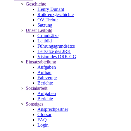
Geschichte
Henry Dunant
Rotkreuzgeschichte
OV Trebur
Satzung
Unser Leitbild
Grundsätze
Leitbild
Führungsgrundsätze
Leitsätze des JRK
Vision des DRK GG
Einsatzabteilung
Aufgaben
Aufbau
Fahrzeuge
Berichte
Sozialarbeit
Aufgaben
Berichte
Sonstiges
Ansprechpartner
Glossar
FAQ
Login