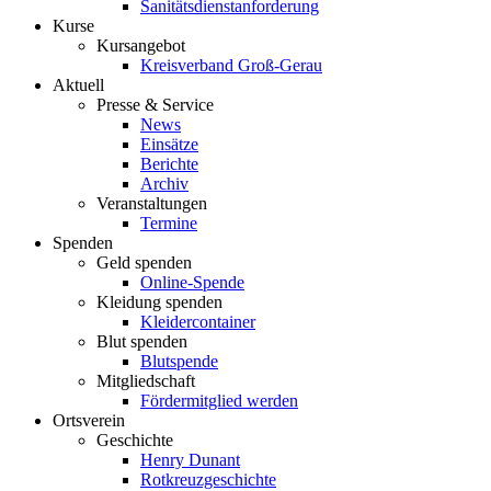
Sanitätsdienstanforderung
Kurse
Kursangebot
Kreisverband Groß-Gerau
Aktuell
Presse & Service
News
Einsätze
Berichte
Archiv
Veranstaltungen
Termine
Spenden
Geld spenden
Online-Spende
Kleidung spenden
Kleidercontainer
Blut spenden
Blutspende
Mitgliedschaft
Fördermitglied werden
Ortsverein
Geschichte
Henry Dunant
Rotkreuzgeschichte