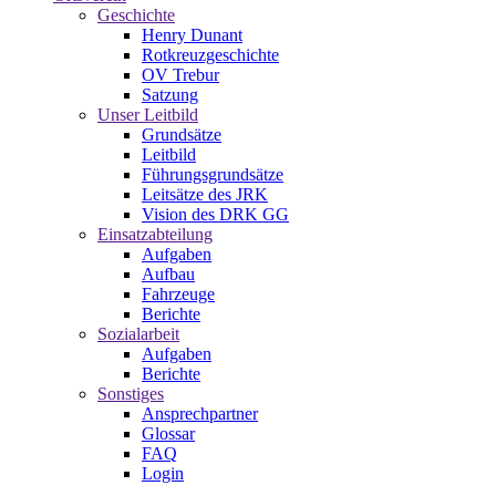
Geschichte
Henry Dunant
Rotkreuzgeschichte
OV Trebur
Satzung
Unser Leitbild
Grundsätze
Leitbild
Führungsgrundsätze
Leitsätze des JRK
Vision des DRK GG
Einsatzabteilung
Aufgaben
Aufbau
Fahrzeuge
Berichte
Sozialarbeit
Aufgaben
Berichte
Sonstiges
Ansprechpartner
Glossar
FAQ
Login