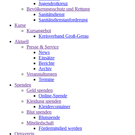
Jugendrotkreuz
Bevölkerungsschutz und Rettung
Sanitätsdienst
Sanitätsdienstanforderung
Kurse
Kursangebot
Kreisverband Groß-Gerau
Aktuell
Presse & Service
News
Einsätze
Berichte
Archiv
Veranstaltungen
Termine
Spenden
Geld spenden
Online-Spende
Kleidung spenden
Kleidercontainer
Blut spenden
Blutspende
Mitgliedschaft
Fördermitglied werden
Ortsverein