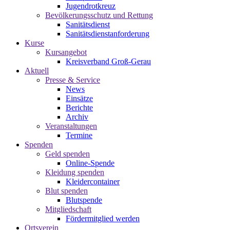
Jugendrotkreuz
Bevölkerungsschutz und Rettung
Sanitätsdienst
Sanitätsdienstanforderung
Kurse
Kursangebot
Kreisverband Groß-Gerau
Aktuell
Presse & Service
News
Einsätze
Berichte
Archiv
Veranstaltungen
Termine
Spenden
Geld spenden
Online-Spende
Kleidung spenden
Kleidercontainer
Blut spenden
Blutspende
Mitgliedschaft
Fördermitglied werden
Ortsverein