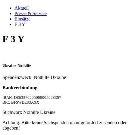
Aktuell
Presse & Service
Einsätze
F 3 Y
F 3 Y
Ukraine-Nothilfe
Spendenzweck: Nothilfe Ukraine
Bankverbindung
IBAN: DE63370205000005023307
BIC: BFSWDE33XXX
Stichwort: Nothilfe Ukraine
Achtung: Bitte
keine
Sachspenden unaufgefordert zusenden oder
abgeben!