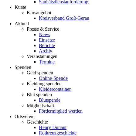
Sanitätsdienstanforderung
Kurse
Kursangebot
Kreisverband Groß-Gerau
Aktuell
Presse & Service
News
Einsätze
Berichte
Archiv
Veranstaltungen
Termine
Spenden
Geld spenden
Online-Spende
Kleidung spenden
Kleidercontainer
Blut spenden
Blutspende
Mitgliedschaft
Fördermitglied werden
Ortsverein
Geschichte
Henry Dunant
Rotkreuzgeschichte