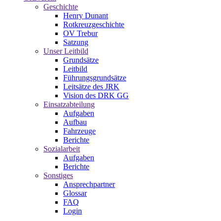
Geschichte
Henry Dunant
Rotkreuzgeschichte
OV Trebur
Satzung
Unser Leitbild
Grundsätze
Leitbild
Führungsgrundsätze
Leitsätze des JRK
Vision des DRK GG
Einsatzabteilung
Aufgaben
Aufbau
Fahrzeuge
Berichte
Sozialarbeit
Aufgaben
Berichte
Sonstiges
Ansprechpartner
Glossar
FAQ
Login