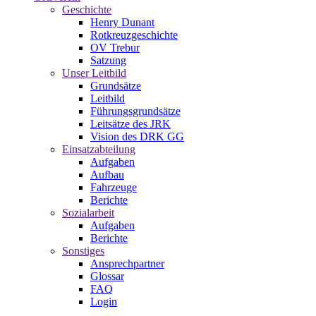
Geschichte
Henry Dunant
Rotkreuzgeschichte
OV Trebur
Satzung
Unser Leitbild
Grundsätze
Leitbild
Führungsgrundsätze
Leitsätze des JRK
Vision des DRK GG
Einsatzabteilung
Aufgaben
Aufbau
Fahrzeuge
Berichte
Sozialarbeit
Aufgaben
Berichte
Sonstiges
Ansprechpartner
Glossar
FAQ
Login