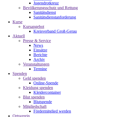
Jugendrotkreuz
Bevölkerungsschutz und Rettung
Sanitätsdienst
Sanitätsdienstanforderung
Kurse
Kursangebot
Kreisverband Groß-Gerau
Aktuell
Presse & Service
News
Einsätze
Berichte
Archiv
Veranstaltungen
Termine
Spenden
Geld spenden
Online-Spende
Kleidung spenden
Kleidercontainer
Blut spenden
Blutspende
Mitgliedschaft
Fördermitglied werden
Ortsverein