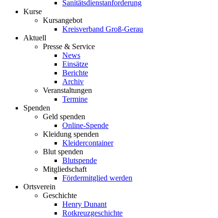
Sanitätsdienstanforderung
Kurse
Kursangebot
Kreisverband Groß-Gerau
Aktuell
Presse & Service
News
Einsätze
Berichte
Archiv
Veranstaltungen
Termine
Spenden
Geld spenden
Online-Spende
Kleidung spenden
Kleidercontainer
Blut spenden
Blutspende
Mitgliedschaft
Fördermitglied werden
Ortsverein
Geschichte
Henry Dunant
Rotkreuzgeschichte