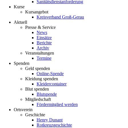
Sanitätsdienstanforderung
Kurse
Kursangebot
Kreisverband Groß-Gerau
Aktuell
Presse & Service
News
Einsätze
Berichte
Archiv
Veranstaltungen
Termine
Spenden
Geld spenden
Online-Spende
Kleidung spenden
Kleidercontainer
Blut spenden
Blutspende
Mitgliedschaft
Fördermitglied werden
Ortsverein
Geschichte
Henry Dunant
Rotkreuzgeschichte