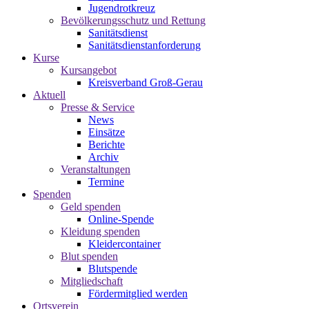
Jugendrotkreuz
Bevölkerungsschutz und Rettung
Sanitätsdienst
Sanitätsdienstanforderung
Kurse
Kursangebot
Kreisverband Groß-Gerau
Aktuell
Presse & Service
News
Einsätze
Berichte
Archiv
Veranstaltungen
Termine
Spenden
Geld spenden
Online-Spende
Kleidung spenden
Kleidercontainer
Blut spenden
Blutspende
Mitgliedschaft
Fördermitglied werden
Ortsverein