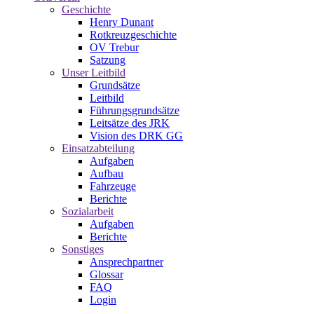
Geschichte
Henry Dunant
Rotkreuzgeschichte
OV Trebur
Satzung
Unser Leitbild
Grundsätze
Leitbild
Führungsgrundsätze
Leitsätze des JRK
Vision des DRK GG
Einsatzabteilung
Aufgaben
Aufbau
Fahrzeuge
Berichte
Sozialarbeit
Aufgaben
Berichte
Sonstiges
Ansprechpartner
Glossar
FAQ
Login