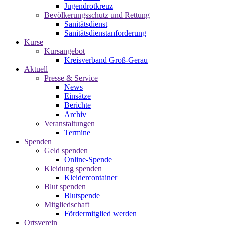
Jugendrotkreuz
Bevölkerungsschutz und Rettung
Sanitätsdienst
Sanitätsdienstanforderung
Kurse
Kursangebot
Kreisverband Groß-Gerau
Aktuell
Presse & Service
News
Einsätze
Berichte
Archiv
Veranstaltungen
Termine
Spenden
Geld spenden
Online-Spende
Kleidung spenden
Kleidercontainer
Blut spenden
Blutspende
Mitgliedschaft
Fördermitglied werden
Ortsverein