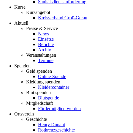
Sanitätsdienstanforderung
Kurse
Kursangebot
Kreisverband Groß-Gerau
Aktuell
Presse & Service
News
Einsätze
Berichte
Archiv
Veranstaltungen
Termine
Spenden
Geld spenden
Online-Spende
Kleidung spenden
Kleidercontainer
Blut spenden
Blutspende
Mitgliedschaft
Fördermitglied werden
Ortsverein
Geschichte
Henry Dunant
Rotkreuzgeschichte