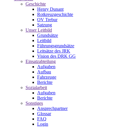
Geschichte
Henry Dunant
Rotkreuzgeschichte
OV Trebur
Satzung
Unser Leitbild
Grundsätze
Leitbild
Führungsgrundsätze
Leitsätze des JRK
Vision des DRK GG
Einsatzabteilung
Aufgaben
Aufbau
Fahrzeuge
Berichte
Sozialarbeit
Aufgaben
Berichte
Sonstiges
Ansprechpartner
Glossar
FAQ
Login