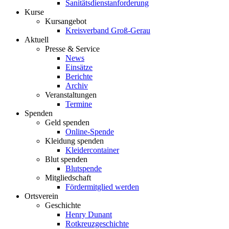
Sanitätsdienstanforderung
Kurse
Kursangebot
Kreisverband Groß-Gerau
Aktuell
Presse & Service
News
Einsätze
Berichte
Archiv
Veranstaltungen
Termine
Spenden
Geld spenden
Online-Spende
Kleidung spenden
Kleidercontainer
Blut spenden
Blutspende
Mitgliedschaft
Fördermitglied werden
Ortsverein
Geschichte
Henry Dunant
Rotkreuzgeschichte