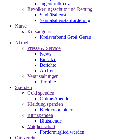
Jugendrotkreuz
Bevölkerungsschutz und Rettung
Sanitätsdienst
Sanitätsdienstanforderung
Kurse
Kursangebot
Kreisverband Groß-Gerau
Aktuell
Presse & Service
News
Einsätze
Berichte
Archiv
Veranstaltungen
Termine
Spenden
Geld spenden
Online-Spende
Kleidung spenden
Kleidercontainer
Blut spenden
Blutspende
Mitgliedschaft
Fördermitglied werden
Ortsverein