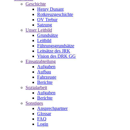
Geschichte
Henry Dunant
Rotkreuzgeschichte
OV Trebur
Satzung
Unser Leitbild
Grundsätze
Leitbild
Führungsgrundsätze
Leitsätze des JRK
Vision des DRK GG
Einsatzabteilung
Aufgaben
Aufbau
Fahrzeuge
Berichte
Sozialarbeit
Aufgaben
Berichte
Sonstiges
Ansprechpartner
Glossar
FAQ
Login