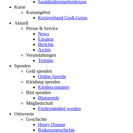
Sanitätsdienstanforderung
Kurse
Kursangebot
Kreisverband Groß-Gerau
Aktuell
Presse & Service
News
Einsätze
Berichte
Archiv
Veranstaltungen
Termine
Spenden
Geld spenden
Online-Spende
Kleidung spenden
Kleidercontainer
Blut spenden
Blutspende
Mitgliedschaft
Fördermitglied werden
Ortsverein
Geschichte
Henry Dunant
Rotkreuzgeschichte