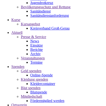
Jugendrotkreuz
Bevölkerungsschutz und Rettung
Sanitätsdienst
Sanitätsdienstanforderung
Kurse
Kursangebot
Kreisverband Groß-Gerau
Aktuell
Presse & Service
News
Einsätze
Berichte
Archiv
Veranstaltungen
Termine
Spenden
Geld spenden
Online-Spende
Kleidung spenden
Kleidercontainer
Blut spenden
Blutspende
Mitgliedschaft
Fördermitglied werden
Ortsverein