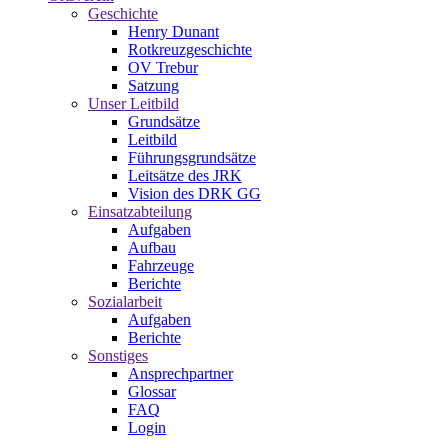
Geschichte
Henry Dunant
Rotkreuzgeschichte
OV Trebur
Satzung
Unser Leitbild
Grundsätze
Leitbild
Führungsgrundsätze
Leitsätze des JRK
Vision des DRK GG
Einsatzabteilung
Aufgaben
Aufbau
Fahrzeuge
Berichte
Sozialarbeit
Aufgaben
Berichte
Sonstiges
Ansprechpartner
Glossar
FAQ
Login