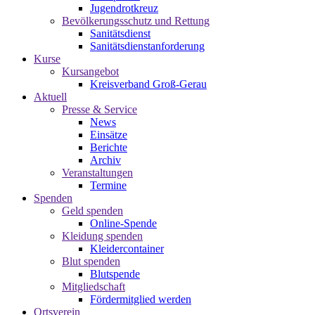
Jugendrotkreuz
Bevölkerungsschutz und Rettung
Sanitätsdienst
Sanitätsdienstanforderung
Kurse
Kursangebot
Kreisverband Groß-Gerau
Aktuell
Presse & Service
News
Einsätze
Berichte
Archiv
Veranstaltungen
Termine
Spenden
Geld spenden
Online-Spende
Kleidung spenden
Kleidercontainer
Blut spenden
Blutspende
Mitgliedschaft
Fördermitglied werden
Ortsverein