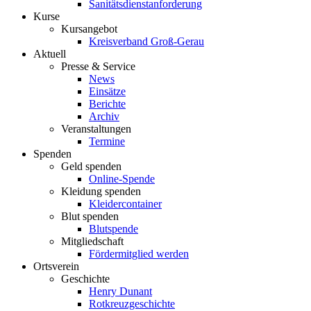
Sanitätsdienstanforderung
Kurse
Kursangebot
Kreisverband Groß-Gerau
Aktuell
Presse & Service
News
Einsätze
Berichte
Archiv
Veranstaltungen
Termine
Spenden
Geld spenden
Online-Spende
Kleidung spenden
Kleidercontainer
Blut spenden
Blutspende
Mitgliedschaft
Fördermitglied werden
Ortsverein
Geschichte
Henry Dunant
Rotkreuzgeschichte