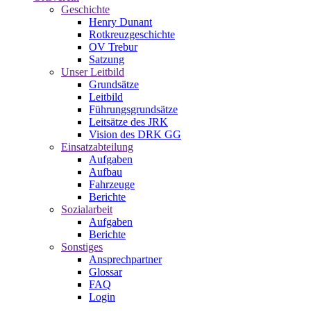
Geschichte
Henry Dunant
Rotkreuzgeschichte
OV Trebur
Satzung
Unser Leitbild
Grundsätze
Leitbild
Führungsgrundsätze
Leitsätze des JRK
Vision des DRK GG
Einsatzabteilung
Aufgaben
Aufbau
Fahrzeuge
Berichte
Sozialarbeit
Aufgaben
Berichte
Sonstiges
Ansprechpartner
Glossar
FAQ
Login