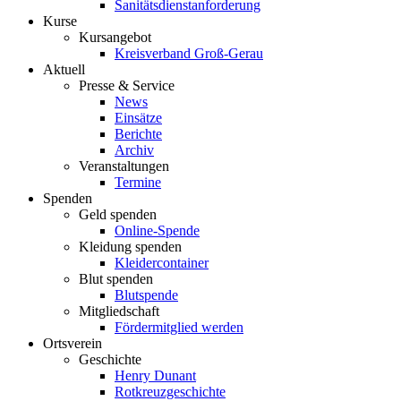
Sanitätsdienstanforderung
Kurse
Kursangebot
Kreisverband Groß-Gerau
Aktuell
Presse & Service
News
Einsätze
Berichte
Archiv
Veranstaltungen
Termine
Spenden
Geld spenden
Online-Spende
Kleidung spenden
Kleidercontainer
Blut spenden
Blutspende
Mitgliedschaft
Fördermitglied werden
Ortsverein
Geschichte
Henry Dunant
Rotkreuzgeschichte