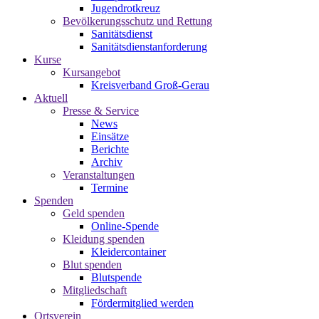
Jugendrotkreuz
Bevölkerungsschutz und Rettung
Sanitätsdienst
Sanitätsdienstanforderung
Kurse
Kursangebot
Kreisverband Groß-Gerau
Aktuell
Presse & Service
News
Einsätze
Berichte
Archiv
Veranstaltungen
Termine
Spenden
Geld spenden
Online-Spende
Kleidung spenden
Kleidercontainer
Blut spenden
Blutspende
Mitgliedschaft
Fördermitglied werden
Ortsverein