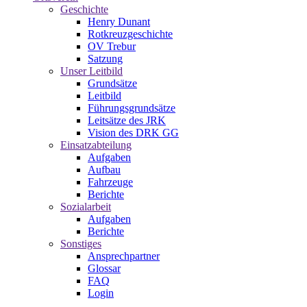
Geschichte
Henry Dunant
Rotkreuzgeschichte
OV Trebur
Satzung
Unser Leitbild
Grundsätze
Leitbild
Führungsgrundsätze
Leitsätze des JRK
Vision des DRK GG
Einsatzabteilung
Aufgaben
Aufbau
Fahrzeuge
Berichte
Sozialarbeit
Aufgaben
Berichte
Sonstiges
Ansprechpartner
Glossar
FAQ
Login