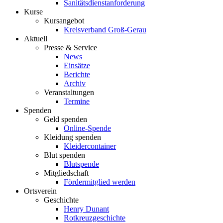
Sanitätsdienstanforderung
Kurse
Kursangebot
Kreisverband Groß-Gerau
Aktuell
Presse & Service
News
Einsätze
Berichte
Archiv
Veranstaltungen
Termine
Spenden
Geld spenden
Online-Spende
Kleidung spenden
Kleidercontainer
Blut spenden
Blutspende
Mitgliedschaft
Fördermitglied werden
Ortsverein
Geschichte
Henry Dunant
Rotkreuzgeschichte