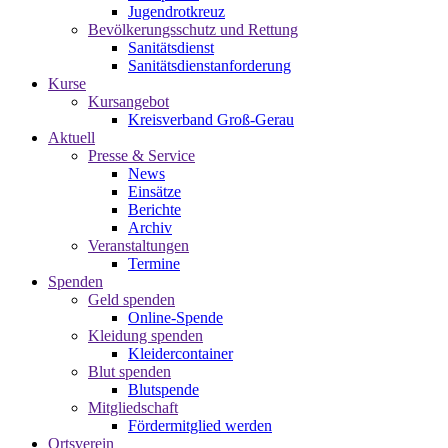
Jugendrotkreuz
Bevölkerungsschutz und Rettung
Sanitätsdienst
Sanitätsdienstanforderung
Kurse
Kursangebot
Kreisverband Groß-Gerau
Aktuell
Presse & Service
News
Einsätze
Berichte
Archiv
Veranstaltungen
Termine
Spenden
Geld spenden
Online-Spende
Kleidung spenden
Kleidercontainer
Blut spenden
Blutspende
Mitgliedschaft
Fördermitglied werden
Ortsverein