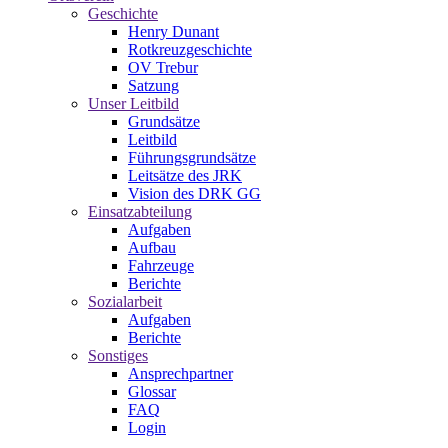
Geschichte
Henry Dunant
Rotkreuzgeschichte
OV Trebur
Satzung
Unser Leitbild
Grundsätze
Leitbild
Führungsgrundsätze
Leitsätze des JRK
Vision des DRK GG
Einsatzabteilung
Aufgaben
Aufbau
Fahrzeuge
Berichte
Sozialarbeit
Aufgaben
Berichte
Sonstiges
Ansprechpartner
Glossar
FAQ
Login