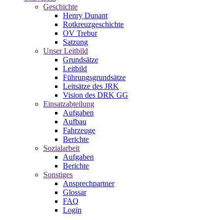
Geschichte
Henry Dunant
Rotkreuzgeschichte
OV Trebur
Satzung
Unser Leitbild
Grundsätze
Leitbild
Führungsgrundsätze
Leitsätze des JRK
Vision des DRK GG
Einsatzabteilung
Aufgaben
Aufbau
Fahrzeuge
Berichte
Sozialarbeit
Aufgaben
Berichte
Sonstiges
Ansprechpartner
Glossar
FAQ
Login