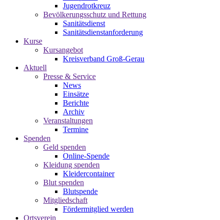
Jugendrotkreuz
Bevölkerungsschutz und Rettung
Sanitätsdienst
Sanitätsdienstanforderung
Kurse
Kursangebot
Kreisverband Groß-Gerau
Aktuell
Presse & Service
News
Einsätze
Berichte
Archiv
Veranstaltungen
Termine
Spenden
Geld spenden
Online-Spende
Kleidung spenden
Kleidercontainer
Blut spenden
Blutspende
Mitgliedschaft
Fördermitglied werden
Ortsverein