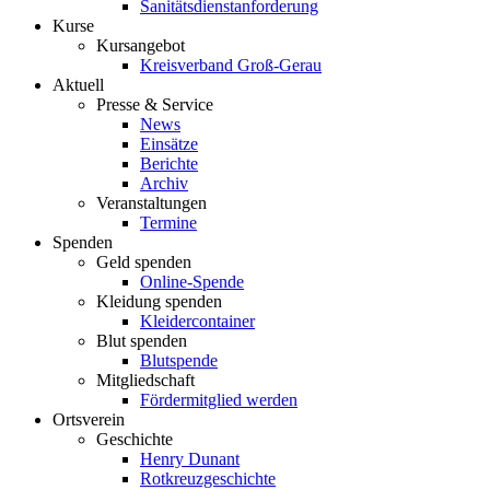
Sanitätsdienstanforderung
Kurse
Kursangebot
Kreisverband Groß-Gerau
Aktuell
Presse & Service
News
Einsätze
Berichte
Archiv
Veranstaltungen
Termine
Spenden
Geld spenden
Online-Spende
Kleidung spenden
Kleidercontainer
Blut spenden
Blutspende
Mitgliedschaft
Fördermitglied werden
Ortsverein
Geschichte
Henry Dunant
Rotkreuzgeschichte