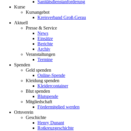
Sanitätsdienstanforderung
Kurse
Kursangebot
Kreisverband Groß-Gerau
Aktuell
Presse & Service
News
Einsätze
Berichte
Archiv
Veranstaltungen
Termine
Spenden
Geld spenden
Online-Spende
Kleidung spenden
Kleidercontainer
Blut spenden
Blutspende
Mitgliedschaft
Fördermitglied werden
Ortsverein
Geschichte
Henry Dunant
Rotkreuzgeschichte