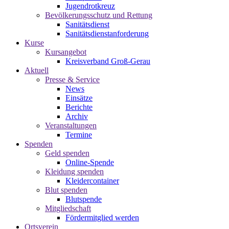
Jugendrotkreuz
Bevölkerungsschutz und Rettung
Sanitätsdienst
Sanitätsdienstanforderung
Kurse
Kursangebot
Kreisverband Groß-Gerau
Aktuell
Presse & Service
News
Einsätze
Berichte
Archiv
Veranstaltungen
Termine
Spenden
Geld spenden
Online-Spende
Kleidung spenden
Kleidercontainer
Blut spenden
Blutspende
Mitgliedschaft
Fördermitglied werden
Ortsverein