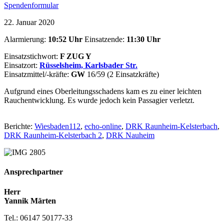
Spendenformular
22. Januar 2020
Alarmierung:
10:52 Uhr
Einsatzende:
11:30
Uhr
Einsatzstichwort:
F ZUG Y
Einsatzort:
Rüsselsheim, Karlsbader Str.
Einsatzmittel/-kräfte:
GW
16/59 (2 Einsatzkräfte)
Aufgrund eines Oberleitungsschadens kam es zu einer leichten
Rauchentwicklung. Es wurde jedoch kein Passagier verletzt.
Berichte:
Wiesbaden112
,
echo-online
,
DRK Raunheim-Kelsterbach
,
DRK Raunheim-Kelsterbach 2
,
DRK Nauheim
Ansprechpartner
Herr
Yannik Märten
Tel.: 06147 50177-33