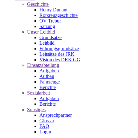
Geschichte
Henry Dunant
Rotkreuzgeschichte
OV Trebur
Satzung
Unser Leitbild
Grundsätze
Leitbild
Führungsgrundsätze
Leitsätze des JRK
Vision des DRK GG
Einsatzabteilung
Aufgaben
Aufbau
Fahrzeuge
Berichte
Sozialarbeit
Aufgaben
Berichte
Sonstiges
Ansprechpartner
Glossar
FAQ
Login