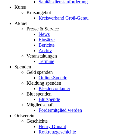
Sanitätsdienstanforderung
Kurse
Kursangebot
Kreisverband Groß-Gerau
Aktuell
Presse & Service
News
Einsätze
Berichte
Archiv
Veranstaltungen
Termine
Spenden
Geld spenden
Online-Spende
Kleidung spenden
Kleidercontainer
Blut spenden
Blutspende
Mitgliedschaft
Fördermitglied werden
Ortsverein
Geschichte
Henry Dunant
Rotkreuzgeschichte