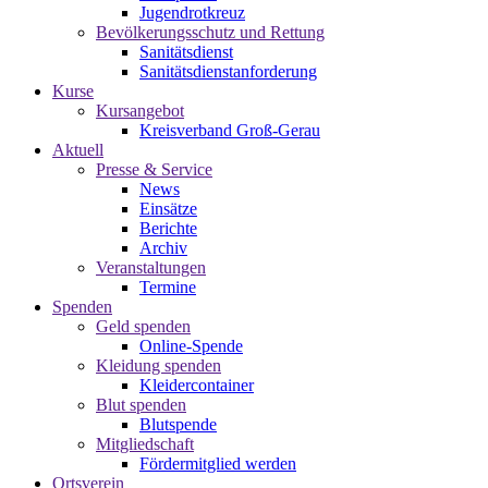
Jugendrotkreuz
Bevölkerungsschutz und Rettung
Sanitätsdienst
Sanitätsdienstanforderung
Kurse
Kursangebot
Kreisverband Groß-Gerau
Aktuell
Presse & Service
News
Einsätze
Berichte
Archiv
Veranstaltungen
Termine
Spenden
Geld spenden
Online-Spende
Kleidung spenden
Kleidercontainer
Blut spenden
Blutspende
Mitgliedschaft
Fördermitglied werden
Ortsverein