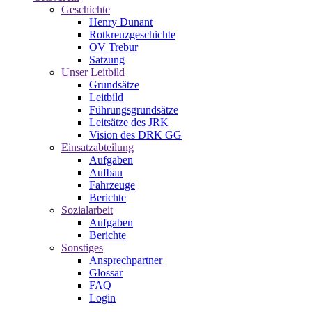
Geschichte
Henry Dunant
Rotkreuzgeschichte
OV Trebur
Satzung
Unser Leitbild
Grundsätze
Leitbild
Führungsgrundsätze
Leitsätze des JRK
Vision des DRK GG
Einsatzabteilung
Aufgaben
Aufbau
Fahrzeuge
Berichte
Sozialarbeit
Aufgaben
Berichte
Sonstiges
Ansprechpartner
Glossar
FAQ
Login