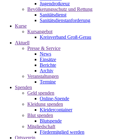
Jugendrotkreuz
Bevölkerungsschutz und Rettung
Sanitätsdienst
Sanitätsdienstanforderung
Kurse
Kursangebot
Kreisverband Groß-Gerau
Aktuell
Presse & Service
News
Einsätze
Berichte
Archiv
Veranstaltungen
Termine
Spenden
Geld spenden
Online-Spende
Kleidung spenden
Kleidercontainer
Blut spenden
Blutspende
Mitgliedschaft
Fördermitglied werden
Ortsverein