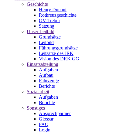
Geschichte
Henry Dunant
Rotkreuzgeschichte
OV Trebur
Satzung
Unser Leitbild
Grundsätze
Leitbild
Führungsgrundsätze
Leitsätze des JRK
Vision des DRK GG
Einsatzabteilung
Aufgaben
Aufbau
Fahrzeuge
Berichte
Sozialarbeit
Aufgaben
Berichte
Sonstiges
Ansprechpartner
Glossar
FAQ
Login