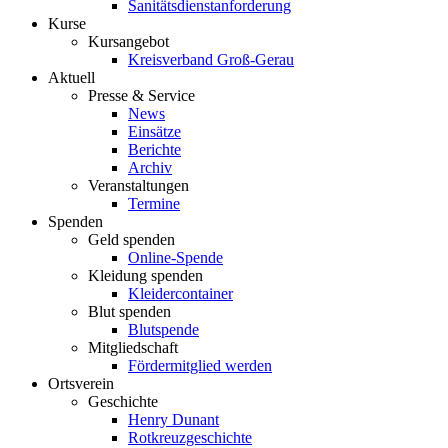
Sanitätsdienstanforderung
Kurse
Kursangebot
Kreisverband Groß-Gerau
Aktuell
Presse & Service
News
Einsätze
Berichte
Archiv
Veranstaltungen
Termine
Spenden
Geld spenden
Online-Spende
Kleidung spenden
Kleidercontainer
Blut spenden
Blutspende
Mitgliedschaft
Fördermitglied werden
Ortsverein
Geschichte
Henry Dunant
Rotkreuzgeschichte