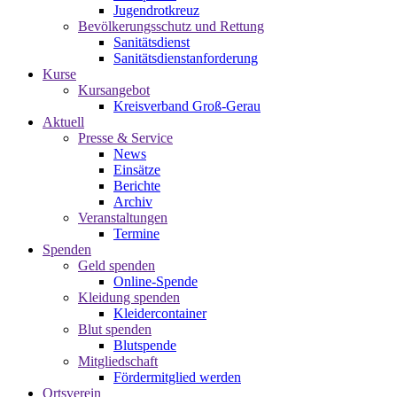
Jugendrotkreuz
Bevölkerungsschutz und Rettung
Sanitätsdienst
Sanitätsdienstanforderung
Kurse
Kursangebot
Kreisverband Groß-Gerau
Aktuell
Presse & Service
News
Einsätze
Berichte
Archiv
Veranstaltungen
Termine
Spenden
Geld spenden
Online-Spende
Kleidung spenden
Kleidercontainer
Blut spenden
Blutspende
Mitgliedschaft
Fördermitglied werden
Ortsverein