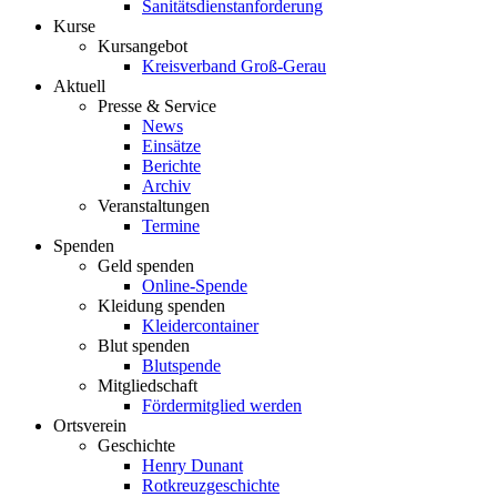
Sanitätsdienstanforderung
Kurse
Kursangebot
Kreisverband Groß-Gerau
Aktuell
Presse & Service
News
Einsätze
Berichte
Archiv
Veranstaltungen
Termine
Spenden
Geld spenden
Online-Spende
Kleidung spenden
Kleidercontainer
Blut spenden
Blutspende
Mitgliedschaft
Fördermitglied werden
Ortsverein
Geschichte
Henry Dunant
Rotkreuzgeschichte