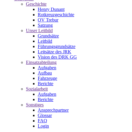
Geschichte
Henry Dunant
Rotkreuzgeschichte
OV Trebur
Satzung
Unser Leitbild
Grundsätze
Leitbild
Führungsgrundsätze
Leitsätze des JRK
Vision des DRK GG
Einsatzabteilung
Aufgaben
Aufbau
Fahrzeuge
Berichte
Sozialarbeit
Aufgaben
Berichte
Sonstiges
Ansprechpartner
Glossar
FAQ
Login