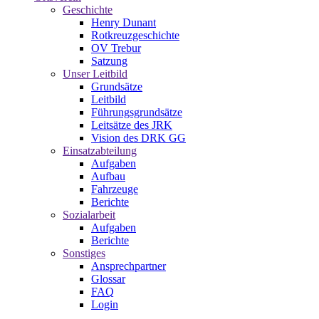
Geschichte
Henry Dunant
Rotkreuzgeschichte
OV Trebur
Satzung
Unser Leitbild
Grundsätze
Leitbild
Führungsgrundsätze
Leitsätze des JRK
Vision des DRK GG
Einsatzabteilung
Aufgaben
Aufbau
Fahrzeuge
Berichte
Sozialarbeit
Aufgaben
Berichte
Sonstiges
Ansprechpartner
Glossar
FAQ
Login