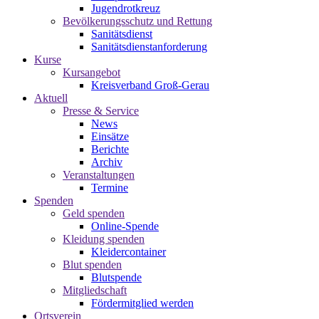
Jugendrotkreuz
Bevölkerungsschutz und Rettung
Sanitätsdienst
Sanitätsdienstanforderung
Kurse
Kursangebot
Kreisverband Groß-Gerau
Aktuell
Presse & Service
News
Einsätze
Berichte
Archiv
Veranstaltungen
Termine
Spenden
Geld spenden
Online-Spende
Kleidung spenden
Kleidercontainer
Blut spenden
Blutspende
Mitgliedschaft
Fördermitglied werden
Ortsverein