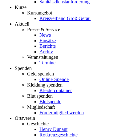
Sanitätsdienstanforderung
Kurse
Kursangebot
Kreisverband Groß-Gerau
Aktuell
Presse & Service
News
Einsätze
Berichte
Archiv
Veranstaltungen
Termine
Spenden
Geld spenden
Online-Spende
Kleidung spenden
Kleidercontainer
Blut spenden
Blutspende
Mitgliedschaft
Fördermitglied werden
Ortsverein
Geschichte
Henry Dunant
Rotkreuzgeschichte