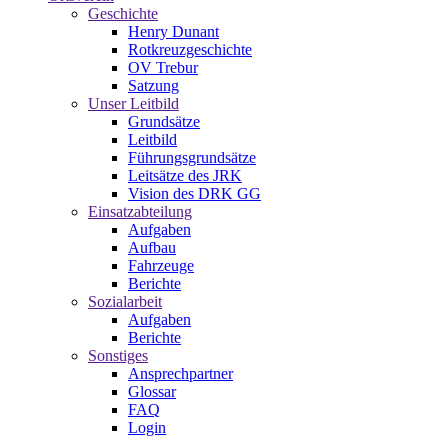
Geschichte
Henry Dunant
Rotkreuzgeschichte
OV Trebur
Satzung
Unser Leitbild
Grundsätze
Leitbild
Führungsgrundsätze
Leitsätze des JRK
Vision des DRK GG
Einsatzabteilung
Aufgaben
Aufbau
Fahrzeuge
Berichte
Sozialarbeit
Aufgaben
Berichte
Sonstiges
Ansprechpartner
Glossar
FAQ
Login