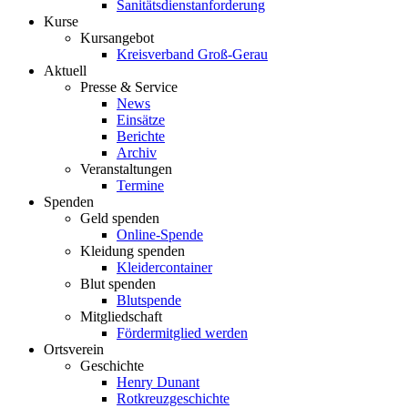
Sanitätsdienstanforderung
Kurse
Kursangebot
Kreisverband Groß-Gerau
Aktuell
Presse & Service
News
Einsätze
Berichte
Archiv
Veranstaltungen
Termine
Spenden
Geld spenden
Online-Spende
Kleidung spenden
Kleidercontainer
Blut spenden
Blutspende
Mitgliedschaft
Fördermitglied werden
Ortsverein
Geschichte
Henry Dunant
Rotkreuzgeschichte