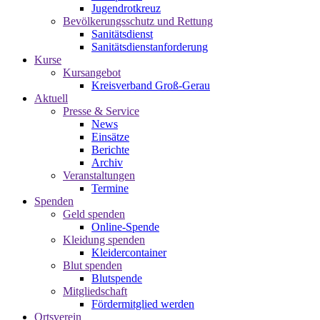
Jugendrotkreuz
Bevölkerungsschutz und Rettung
Sanitätsdienst
Sanitätsdienstanforderung
Kurse
Kursangebot
Kreisverband Groß-Gerau
Aktuell
Presse & Service
News
Einsätze
Berichte
Archiv
Veranstaltungen
Termine
Spenden
Geld spenden
Online-Spende
Kleidung spenden
Kleidercontainer
Blut spenden
Blutspende
Mitgliedschaft
Fördermitglied werden
Ortsverein