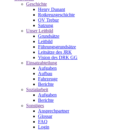
Geschichte
Henry Dunant
Rotkreuzgeschichte
OV Trebur
Satzung
Unser Leitbild
Grundsätze
Leitbild
Führungsgrundsätze
Leitsätze des JRK
Vision des DRK GG
Einsatzabteilung
Aufgaben
Aufbau
Fahrzeuge
Berichte
Sozialarbeit
Aufgaben
Berichte
Sonstiges
Ansprechpartner
Glossar
FAQ
Login