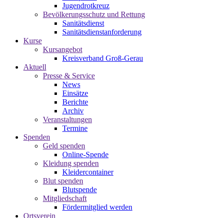
Jugendrotkreuz
Bevölkerungsschutz und Rettung
Sanitätsdienst
Sanitätsdienstanforderung
Kurse
Kursangebot
Kreisverband Groß-Gerau
Aktuell
Presse & Service
News
Einsätze
Berichte
Archiv
Veranstaltungen
Termine
Spenden
Geld spenden
Online-Spende
Kleidung spenden
Kleidercontainer
Blut spenden
Blutspende
Mitgliedschaft
Fördermitglied werden
Ortsverein