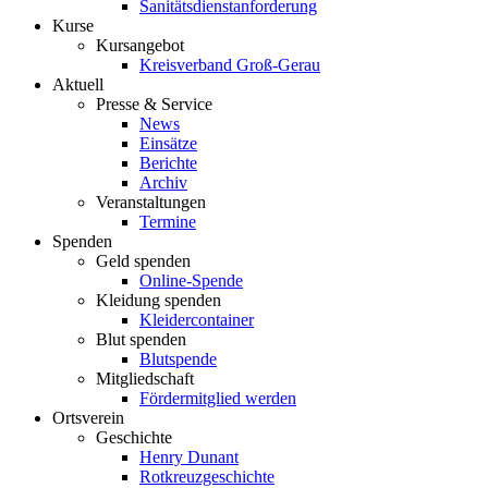
Sanitätsdienstanforderung
Kurse
Kursangebot
Kreisverband Groß-Gerau
Aktuell
Presse & Service
News
Einsätze
Berichte
Archiv
Veranstaltungen
Termine
Spenden
Geld spenden
Online-Spende
Kleidung spenden
Kleidercontainer
Blut spenden
Blutspende
Mitgliedschaft
Fördermitglied werden
Ortsverein
Geschichte
Henry Dunant
Rotkreuzgeschichte