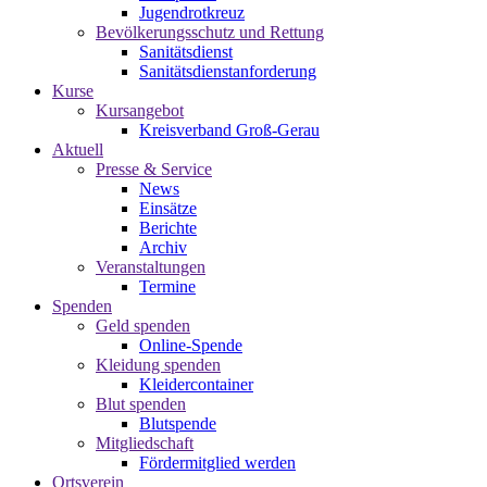
Jugendrotkreuz
Bevölkerungsschutz und Rettung
Sanitätsdienst
Sanitätsdienstanforderung
Kurse
Kursangebot
Kreisverband Groß-Gerau
Aktuell
Presse & Service
News
Einsätze
Berichte
Archiv
Veranstaltungen
Termine
Spenden
Geld spenden
Online-Spende
Kleidung spenden
Kleidercontainer
Blut spenden
Blutspende
Mitgliedschaft
Fördermitglied werden
Ortsverein