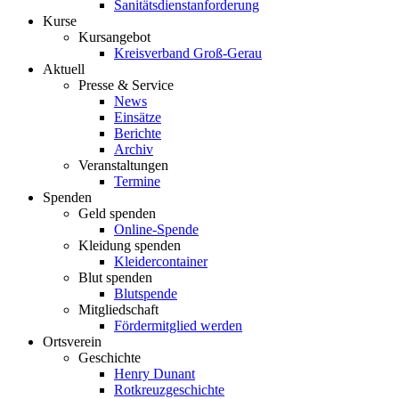
Sanitätsdienstanforderung
Kurse
Kursangebot
Kreisverband Groß-Gerau
Aktuell
Presse & Service
News
Einsätze
Berichte
Archiv
Veranstaltungen
Termine
Spenden
Geld spenden
Online-Spende
Kleidung spenden
Kleidercontainer
Blut spenden
Blutspende
Mitgliedschaft
Fördermitglied werden
Ortsverein
Geschichte
Henry Dunant
Rotkreuzgeschichte