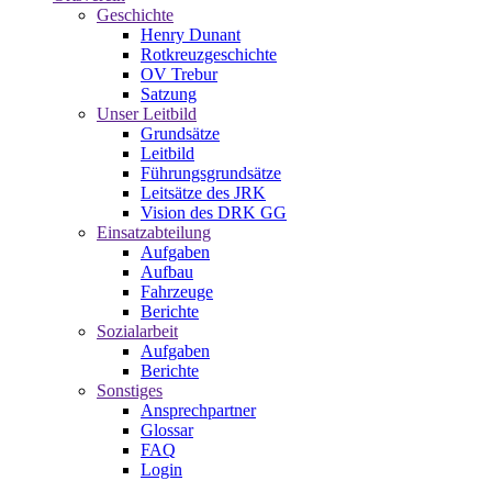
Geschichte
Henry Dunant
Rotkreuzgeschichte
OV Trebur
Satzung
Unser Leitbild
Grundsätze
Leitbild
Führungsgrundsätze
Leitsätze des JRK
Vision des DRK GG
Einsatzabteilung
Aufgaben
Aufbau
Fahrzeuge
Berichte
Sozialarbeit
Aufgaben
Berichte
Sonstiges
Ansprechpartner
Glossar
FAQ
Login