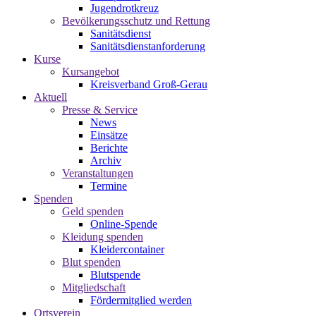
Jugendrotkreuz
Bevölkerungsschutz und Rettung
Sanitätsdienst
Sanitätsdienstanforderung
Kurse
Kursangebot
Kreisverband Groß-Gerau
Aktuell
Presse & Service
News
Einsätze
Berichte
Archiv
Veranstaltungen
Termine
Spenden
Geld spenden
Online-Spende
Kleidung spenden
Kleidercontainer
Blut spenden
Blutspende
Mitgliedschaft
Fördermitglied werden
Ortsverein