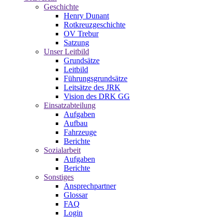
Geschichte
Henry Dunant
Rotkreuzgeschichte
OV Trebur
Satzung
Unser Leitbild
Grundsätze
Leitbild
Führungsgrundsätze
Leitsätze des JRK
Vision des DRK GG
Einsatzabteilung
Aufgaben
Aufbau
Fahrzeuge
Berichte
Sozialarbeit
Aufgaben
Berichte
Sonstiges
Ansprechpartner
Glossar
FAQ
Login