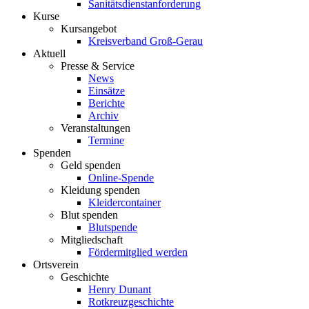
Sanitätsdienstanforderung
Kurse
Kursangebot
Kreisverband Groß-Gerau
Aktuell
Presse & Service
News
Einsätze
Berichte
Archiv
Veranstaltungen
Termine
Spenden
Geld spenden
Online-Spende
Kleidung spenden
Kleidercontainer
Blut spenden
Blutspende
Mitgliedschaft
Fördermitglied werden
Ortsverein
Geschichte
Henry Dunant
Rotkreuzgeschichte