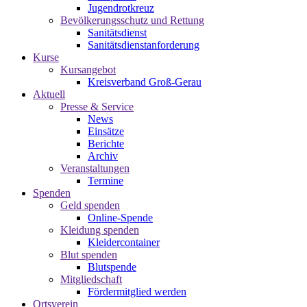
Jugendrotkreuz
Bevölkerungsschutz und Rettung
Sanitätsdienst
Sanitätsdienstanforderung
Kurse
Kursangebot
Kreisverband Groß-Gerau
Aktuell
Presse & Service
News
Einsätze
Berichte
Archiv
Veranstaltungen
Termine
Spenden
Geld spenden
Online-Spende
Kleidung spenden
Kleidercontainer
Blut spenden
Blutspende
Mitgliedschaft
Fördermitglied werden
Ortsverein