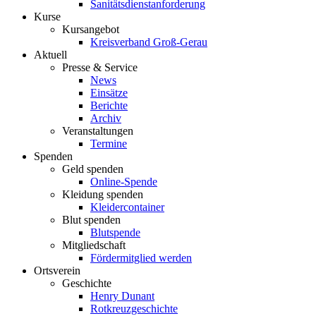
Sanitätsdienstanforderung
Kurse
Kursangebot
Kreisverband Groß-Gerau
Aktuell
Presse & Service
News
Einsätze
Berichte
Archiv
Veranstaltungen
Termine
Spenden
Geld spenden
Online-Spende
Kleidung spenden
Kleidercontainer
Blut spenden
Blutspende
Mitgliedschaft
Fördermitglied werden
Ortsverein
Geschichte
Henry Dunant
Rotkreuzgeschichte