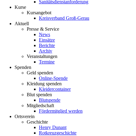
Sanitätsdienstanforderung
Kurse
Kursangebot
Kreisverband Groß-Gerau
Aktuell
Presse & Service
News
Einsätze
Berichte
Archiv
Veranstaltungen
Termine
Spenden
Geld spenden
Online-Spende
Kleidung spenden
Kleidercontainer
Blut spenden
Blutspende
Mitgliedschaft
Fördermitglied werden
Ortsverein
Geschichte
Henry Dunant
Rotkreuzgeschichte