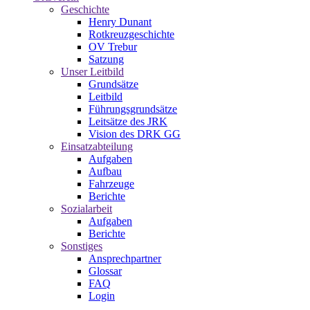
Geschichte
Henry Dunant
Rotkreuzgeschichte
OV Trebur
Satzung
Unser Leitbild
Grundsätze
Leitbild
Führungsgrundsätze
Leitsätze des JRK
Vision des DRK GG
Einsatzabteilung
Aufgaben
Aufbau
Fahrzeuge
Berichte
Sozialarbeit
Aufgaben
Berichte
Sonstiges
Ansprechpartner
Glossar
FAQ
Login