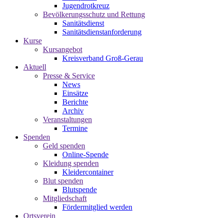
Jugendrotkreuz
Bevölkerungsschutz und Rettung
Sanitätsdienst
Sanitätsdienstanforderung
Kurse
Kursangebot
Kreisverband Groß-Gerau
Aktuell
Presse & Service
News
Einsätze
Berichte
Archiv
Veranstaltungen
Termine
Spenden
Geld spenden
Online-Spende
Kleidung spenden
Kleidercontainer
Blut spenden
Blutspende
Mitgliedschaft
Fördermitglied werden
Ortsverein