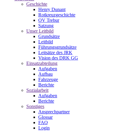
Geschichte
Henry Dunant
Rotkreuzgeschichte
OV Trebur
Satzung
Unser Leitbild
Grundsätze
Leitbild
Führungsgrundsätze
Leitsätze des JRK
Vision des DRK GG
Einsatzabteilung
Aufgaben
Aufbau
Fahrzeuge
Berichte
Sozialarbeit
Aufgaben
Berichte
Sonstiges
Ansprechpartner
Glossar
FAQ
Login