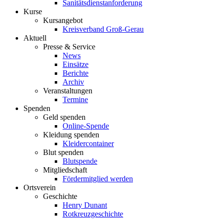
Sanitätsdienstanforderung
Kurse
Kursangebot
Kreisverband Groß-Gerau
Aktuell
Presse & Service
News
Einsätze
Berichte
Archiv
Veranstaltungen
Termine
Spenden
Geld spenden
Online-Spende
Kleidung spenden
Kleidercontainer
Blut spenden
Blutspende
Mitgliedschaft
Fördermitglied werden
Ortsverein
Geschichte
Henry Dunant
Rotkreuzgeschichte