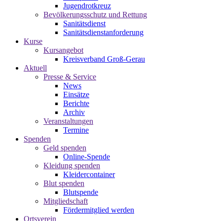
Jugendrotkreuz
Bevölkerungsschutz und Rettung
Sanitätsdienst
Sanitätsdienstanforderung
Kurse
Kursangebot
Kreisverband Groß-Gerau
Aktuell
Presse & Service
News
Einsätze
Berichte
Archiv
Veranstaltungen
Termine
Spenden
Geld spenden
Online-Spende
Kleidung spenden
Kleidercontainer
Blut spenden
Blutspende
Mitgliedschaft
Fördermitglied werden
Ortsverein