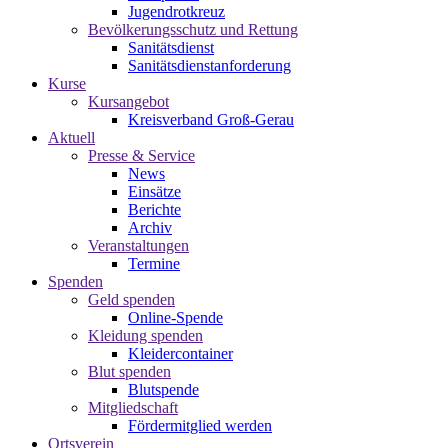
Jugendrotkreuz
Bevölkerungsschutz und Rettung
Sanitätsdienst
Sanitätsdienstanforderung
Kurse
Kursangebot
Kreisverband Groß-Gerau
Aktuell
Presse & Service
News
Einsätze
Berichte
Archiv
Veranstaltungen
Termine
Spenden
Geld spenden
Online-Spende
Kleidung spenden
Kleidercontainer
Blut spenden
Blutspende
Mitgliedschaft
Fördermitglied werden
Ortsverein