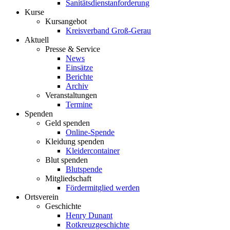
Sanitätsdienstanforderung
Kurse
Kursangebot
Kreisverband Groß-Gerau
Aktuell
Presse & Service
News
Einsätze
Berichte
Archiv
Veranstaltungen
Termine
Spenden
Geld spenden
Online-Spende
Kleidung spenden
Kleidercontainer
Blut spenden
Blutspende
Mitgliedschaft
Fördermitglied werden
Ortsverein
Geschichte
Henry Dunant
Rotkreuzgeschichte