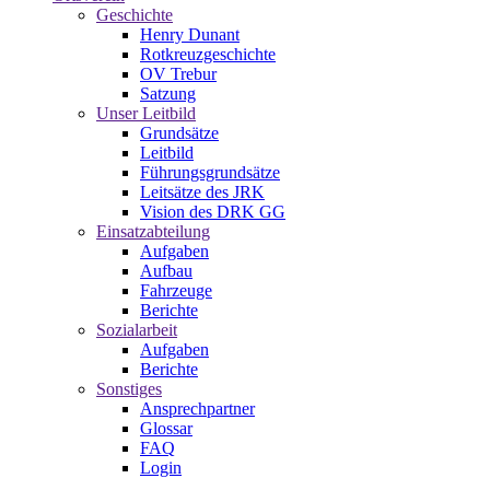
Geschichte
Henry Dunant
Rotkreuzgeschichte
OV Trebur
Satzung
Unser Leitbild
Grundsätze
Leitbild
Führungsgrundsätze
Leitsätze des JRK
Vision des DRK GG
Einsatzabteilung
Aufgaben
Aufbau
Fahrzeuge
Berichte
Sozialarbeit
Aufgaben
Berichte
Sonstiges
Ansprechpartner
Glossar
FAQ
Login