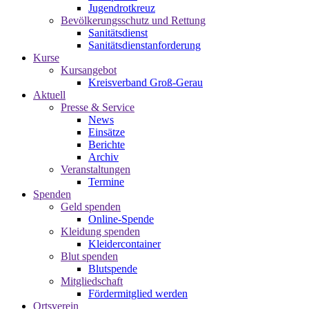
Jugendrotkreuz
Bevölkerungsschutz und Rettung
Sanitätsdienst
Sanitätsdienstanforderung
Kurse
Kursangebot
Kreisverband Groß-Gerau
Aktuell
Presse & Service
News
Einsätze
Berichte
Archiv
Veranstaltungen
Termine
Spenden
Geld spenden
Online-Spende
Kleidung spenden
Kleidercontainer
Blut spenden
Blutspende
Mitgliedschaft
Fördermitglied werden
Ortsverein