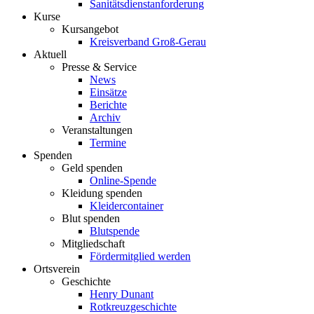
Sanitätsdienstanforderung
Kurse
Kursangebot
Kreisverband Groß-Gerau
Aktuell
Presse & Service
News
Einsätze
Berichte
Archiv
Veranstaltungen
Termine
Spenden
Geld spenden
Online-Spende
Kleidung spenden
Kleidercontainer
Blut spenden
Blutspende
Mitgliedschaft
Fördermitglied werden
Ortsverein
Geschichte
Henry Dunant
Rotkreuzgeschichte