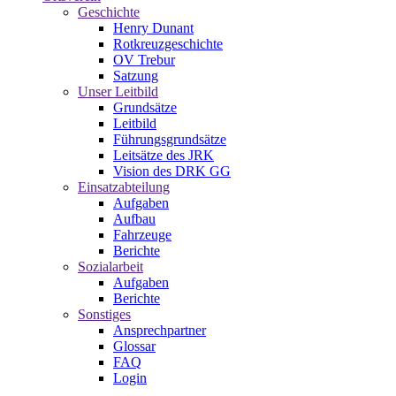
Geschichte
Henry Dunant
Rotkreuzgeschichte
OV Trebur
Satzung
Unser Leitbild
Grundsätze
Leitbild
Führungsgrundsätze
Leitsätze des JRK
Vision des DRK GG
Einsatzabteilung
Aufgaben
Aufbau
Fahrzeuge
Berichte
Sozialarbeit
Aufgaben
Berichte
Sonstiges
Ansprechpartner
Glossar
FAQ
Login