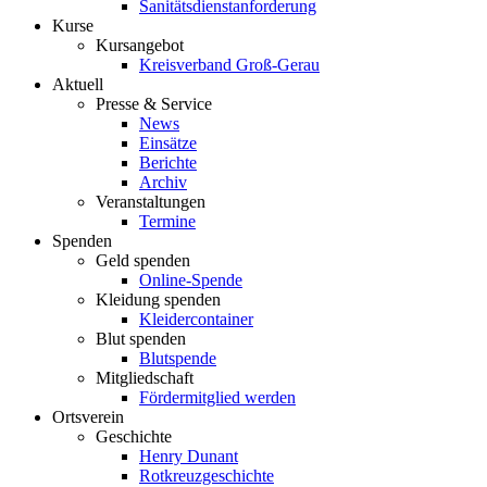
Sanitätsdienstanforderung
Kurse
Kursangebot
Kreisverband Groß-Gerau
Aktuell
Presse & Service
News
Einsätze
Berichte
Archiv
Veranstaltungen
Termine
Spenden
Geld spenden
Online-Spende
Kleidung spenden
Kleidercontainer
Blut spenden
Blutspende
Mitgliedschaft
Fördermitglied werden
Ortsverein
Geschichte
Henry Dunant
Rotkreuzgeschichte