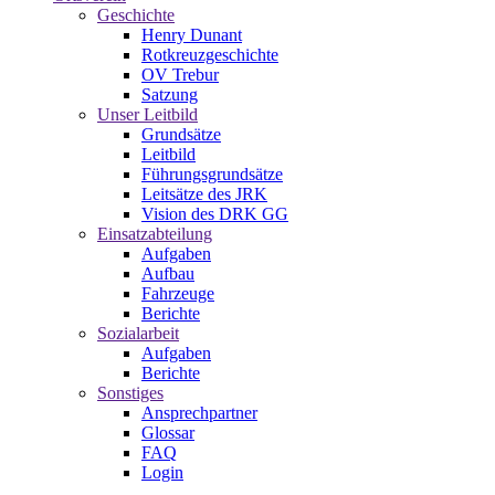
Geschichte
Henry Dunant
Rotkreuzgeschichte
OV Trebur
Satzung
Unser Leitbild
Grundsätze
Leitbild
Führungsgrundsätze
Leitsätze des JRK
Vision des DRK GG
Einsatzabteilung
Aufgaben
Aufbau
Fahrzeuge
Berichte
Sozialarbeit
Aufgaben
Berichte
Sonstiges
Ansprechpartner
Glossar
FAQ
Login