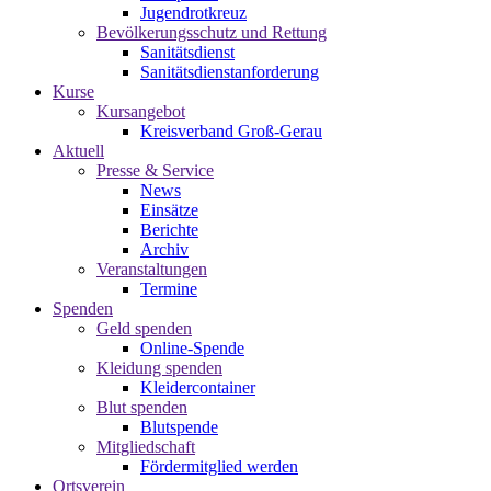
Jugendrotkreuz
Bevölkerungsschutz und Rettung
Sanitätsdienst
Sanitätsdienstanforderung
Kurse
Kursangebot
Kreisverband Groß-Gerau
Aktuell
Presse & Service
News
Einsätze
Berichte
Archiv
Veranstaltungen
Termine
Spenden
Geld spenden
Online-Spende
Kleidung spenden
Kleidercontainer
Blut spenden
Blutspende
Mitgliedschaft
Fördermitglied werden
Ortsverein