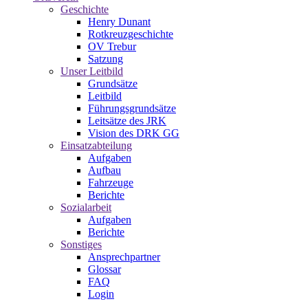
Geschichte
Henry Dunant
Rotkreuzgeschichte
OV Trebur
Satzung
Unser Leitbild
Grundsätze
Leitbild
Führungsgrundsätze
Leitsätze des JRK
Vision des DRK GG
Einsatzabteilung
Aufgaben
Aufbau
Fahrzeuge
Berichte
Sozialarbeit
Aufgaben
Berichte
Sonstiges
Ansprechpartner
Glossar
FAQ
Login