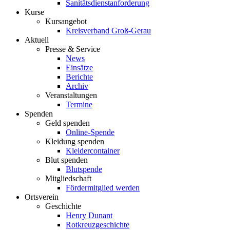
Sanitätsdienstanforderung
Kurse
Kursangebot
Kreisverband Groß-Gerau
Aktuell
Presse & Service
News
Einsätze
Berichte
Archiv
Veranstaltungen
Termine
Spenden
Geld spenden
Online-Spende
Kleidung spenden
Kleidercontainer
Blut spenden
Blutspende
Mitgliedschaft
Fördermitglied werden
Ortsverein
Geschichte
Henry Dunant
Rotkreuzgeschichte