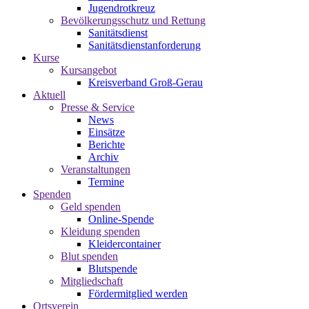
Jugendrotkreuz
Bevölkerungsschutz und Rettung
Sanitätsdienst
Sanitätsdienstanforderung
Kurse
Kursangebot
Kreisverband Groß-Gerau
Aktuell
Presse & Service
News
Einsätze
Berichte
Archiv
Veranstaltungen
Termine
Spenden
Geld spenden
Online-Spende
Kleidung spenden
Kleidercontainer
Blut spenden
Blutspende
Mitgliedschaft
Fördermitglied werden
Ortsverein