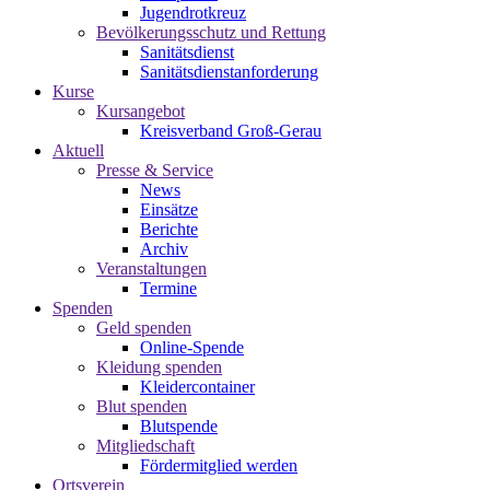
Jugendrotkreuz
Bevölkerungsschutz und Rettung
Sanitätsdienst
Sanitätsdienstanforderung
Kurse
Kursangebot
Kreisverband Groß-Gerau
Aktuell
Presse & Service
News
Einsätze
Berichte
Archiv
Veranstaltungen
Termine
Spenden
Geld spenden
Online-Spende
Kleidung spenden
Kleidercontainer
Blut spenden
Blutspende
Mitgliedschaft
Fördermitglied werden
Ortsverein