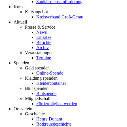
Sanitätsdienstanforderung
Kurse
Kursangebot
Kreisverband Groß-Gerau
Aktuell
Presse & Service
News
Einsätze
Berichte
Archiv
Veranstaltungen
Termine
Spenden
Geld spenden
Online-Spende
Kleidung spenden
Kleidercontainer
Blut spenden
Blutspende
Mitgliedschaft
Fördermitglied werden
Ortsverein
Geschichte
Henry Dunant
Rotkreuzgeschichte