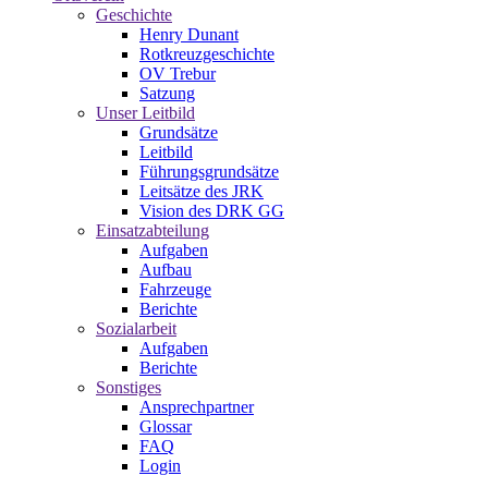
Geschichte
Henry Dunant
Rotkreuzgeschichte
OV Trebur
Satzung
Unser Leitbild
Grundsätze
Leitbild
Führungsgrundsätze
Leitsätze des JRK
Vision des DRK GG
Einsatzabteilung
Aufgaben
Aufbau
Fahrzeuge
Berichte
Sozialarbeit
Aufgaben
Berichte
Sonstiges
Ansprechpartner
Glossar
FAQ
Login