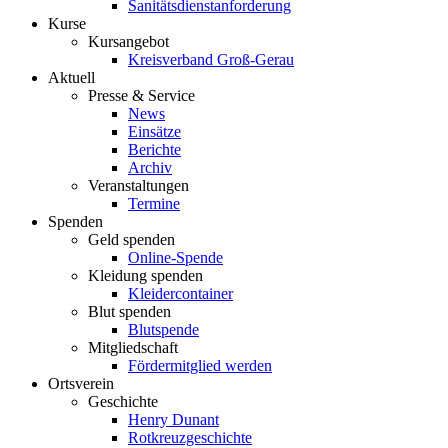
Sanitätsdienstanforderung
Kurse
Kursangebot
Kreisverband Groß-Gerau
Aktuell
Presse & Service
News
Einsätze
Berichte
Archiv
Veranstaltungen
Termine
Spenden
Geld spenden
Online-Spende
Kleidung spenden
Kleidercontainer
Blut spenden
Blutspende
Mitgliedschaft
Fördermitglied werden
Ortsverein
Geschichte
Henry Dunant
Rotkreuzgeschichte