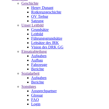
Geschichte
Henry Dunant
Rotkreuzgeschichte
OV Trebur
Satzung
Unser Leitbild
Grundsätze
Leitbild
Führungsgrundsätze
Leitsätze des JRK
Vision des DRK GG
Einsatzabteilung
Aufgaben
Aufbau
Fahrzeuge
Berichte
Sozialarbeit
Aufgaben
Berichte
Sonstiges
Ansprechpartner
Glossar
FAQ
Login