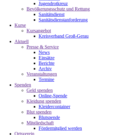
Jugendrotkreuz
Bevölkerungsschutz und Rettung
Sanitätsdienst
Sanitätsdienstanforderung
Kurse
Kursangebot
Kreisverband Groß-Gerau
Aktuell
Presse & Service
News
Einsätze
Berichte
Archiv
Veranstaltungen
Termine
Spenden
Geld spenden
Online-Spende
Kleidung spenden
Kleidercontainer
Blut spenden
Blutspende
Mitgliedschaft
Fördermitglied werden
Ortsverein