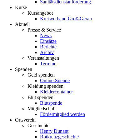
Sanitätsdienstanforderung
Kurse
Kursangebot
Kreisverband Groß-Gerau
Aktuell
Presse & Service
News
Einsätze
Berichte
Archiv
Veranstaltungen
Termine
Spenden
Geld spenden
Online-Spende
Kleidung spenden
Kleidercontainer
Blut spenden
Blutspende
Mitgliedschaft
Fördermitglied werden
Ortsverein
Geschichte
Henry Dunant
Rotkreuzgeschichte