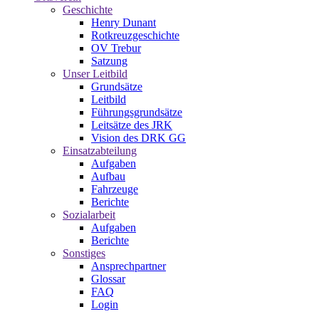
Geschichte
Henry Dunant
Rotkreuzgeschichte
OV Trebur
Satzung
Unser Leitbild
Grundsätze
Leitbild
Führungsgrundsätze
Leitsätze des JRK
Vision des DRK GG
Einsatzabteilung
Aufgaben
Aufbau
Fahrzeuge
Berichte
Sozialarbeit
Aufgaben
Berichte
Sonstiges
Ansprechpartner
Glossar
FAQ
Login