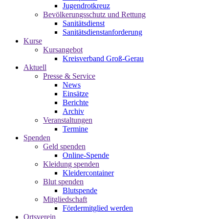
Jugendrotkreuz
Bevölkerungsschutz und Rettung
Sanitätsdienst
Sanitätsdienstanforderung
Kurse
Kursangebot
Kreisverband Groß-Gerau
Aktuell
Presse & Service
News
Einsätze
Berichte
Archiv
Veranstaltungen
Termine
Spenden
Geld spenden
Online-Spende
Kleidung spenden
Kleidercontainer
Blut spenden
Blutspende
Mitgliedschaft
Fördermitglied werden
Ortsverein