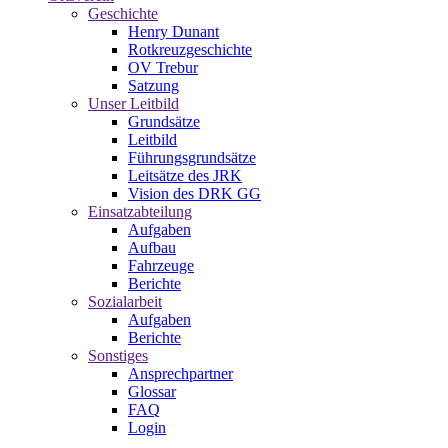
Geschichte
Henry Dunant
Rotkreuzgeschichte
OV Trebur
Satzung
Unser Leitbild
Grundsätze
Leitbild
Führungsgrundsätze
Leitsätze des JRK
Vision des DRK GG
Einsatzabteilung
Aufgaben
Aufbau
Fahrzeuge
Berichte
Sozialarbeit
Aufgaben
Berichte
Sonstiges
Ansprechpartner
Glossar
FAQ
Login