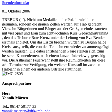
Spendenformular
01. Oktober 2006
TREBUR (of). Nicht um Medaillen oder Pokale wird hier
gerungen, sondern die grauen Zellen werden auf Trab gebracht:
Vierzehn Bürgerinnen und Bürger aus der Großgemeinde starteten
mit viel Spaß und Elan zum achtwöchigen Kurs Gedächtnistraining
, den das Treburer Rote Kreuz unter der Leitung von Eva Bender
erstmals anbietet. Um das Eis zu brechen wurden zu Beginn halbe
Kreise ausgeteilt, die von den Teilnehmern wieder zusammengefügt
werden mussten. Die dabei entstehenden Paare stellten sich, zum
besseren Kennenlernen, nach einem kurzen Interview gegenseitig
vor. Die Astheimer Feuerwehr stellt ihre Räumlichkeiten für diese
acht Termine zur Verfügung, ein weiterer Kurs soll im zweiten
Halbjahr in einem der anderen Ortsteile stattfinden.
Ansprechpartner
Herr
Yannik Märten
Tel.: 06147 50177-33
yannik.maerten@drk-trebur.de