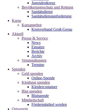
Jugendrotkreuz
Bevölkerungsschutz und Rettung
Sanitätsdienst
Sanitätsdienstanforderung
Kurse
Kursangebot
Kreisverband Groß-Gerau
Aktuell
Presse & Service
News
Einsätze
Berichte
Archiv
Veranstaltungen
Termine
Spenden
Geld spenden
Online-Spende
Kleidung spenden
Kleidercontainer
Blut spenden
Blutspende
Mitgliedschaft
Fördermitglied werden
Ortsverein