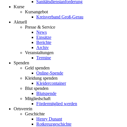
Sanitätsdienstanforderung
Kurse
Kursangebot
Kreisverband Groß-Gerau
Aktuell
Presse & Service
News
Einsätze
Berichte
Archiv
Veranstaltungen
Termine
Spenden
Geld spenden
Online-Spende
Kleidung spenden
Kleidercontainer
Blut spenden
Blutspende
Mitgliedschaft
Fördermitglied werden
Ortsverein
Geschichte
Henry Dunant
Rotkreuzgeschichte