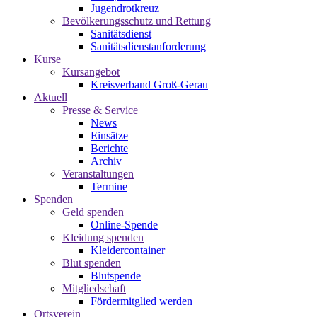
Jugendrotkreuz
Bevölkerungsschutz und Rettung
Sanitätsdienst
Sanitätsdienstanforderung
Kurse
Kursangebot
Kreisverband Groß-Gerau
Aktuell
Presse & Service
News
Einsätze
Berichte
Archiv
Veranstaltungen
Termine
Spenden
Geld spenden
Online-Spende
Kleidung spenden
Kleidercontainer
Blut spenden
Blutspende
Mitgliedschaft
Fördermitglied werden
Ortsverein