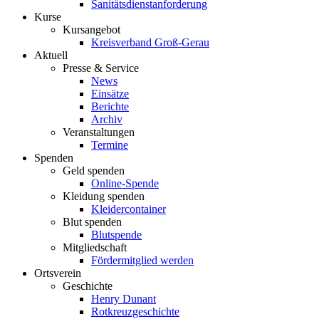
Sanitätsdienstanforderung
Kurse
Kursangebot
Kreisverband Groß-Gerau
Aktuell
Presse & Service
News
Einsätze
Berichte
Archiv
Veranstaltungen
Termine
Spenden
Geld spenden
Online-Spende
Kleidung spenden
Kleidercontainer
Blut spenden
Blutspende
Mitgliedschaft
Fördermitglied werden
Ortsverein
Geschichte
Henry Dunant
Rotkreuzgeschichte