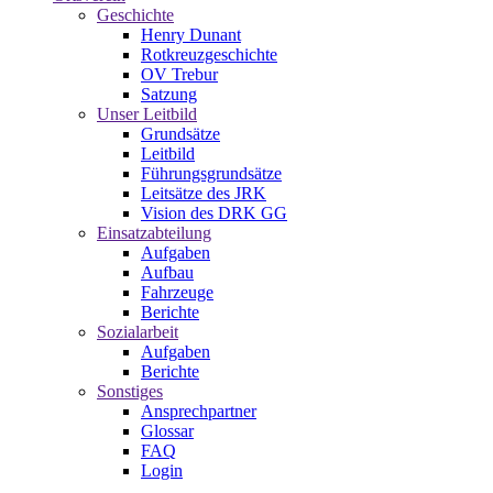
Geschichte
Henry Dunant
Rotkreuzgeschichte
OV Trebur
Satzung
Unser Leitbild
Grundsätze
Leitbild
Führungsgrundsätze
Leitsätze des JRK
Vision des DRK GG
Einsatzabteilung
Aufgaben
Aufbau
Fahrzeuge
Berichte
Sozialarbeit
Aufgaben
Berichte
Sonstiges
Ansprechpartner
Glossar
FAQ
Login