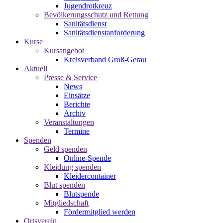
Jugendrotkreuz
Bevölkerungsschutz und Rettung
Sanitätsdienst
Sanitätsdienstanforderung
Kurse
Kursangebot
Kreisverband Groß-Gerau
Aktuell
Presse & Service
News
Einsätze
Berichte
Archiv
Veranstaltungen
Termine
Spenden
Geld spenden
Online-Spende
Kleidung spenden
Kleidercontainer
Blut spenden
Blutspende
Mitgliedschaft
Fördermitglied werden
Ortsverein