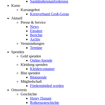
Sanitätsdienstanforderung
Kurse
Kursangebot
Kreisverband Groß-Gerau
Aktuell
Presse & Service
News
Einsätze
Berichte
Archiv
Veranstaltungen
Termine
Spenden
Geld spenden
Online-Spende
Kleidung spenden
Kleidercontainer
Blut spenden
Blutspende
Mitgliedschaft
Fördermitglied werden
Ortsverein
Geschichte
Henry Dunant
Rotkreuzgeschichte