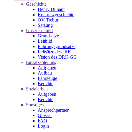
Geschichte
Henry Dunant
Rotkreuzgeschichte
OV Trebur
Satzung
Unser Leitbild
Grundsätze
Leitbild
Führungsgrundsätze
Leitsätze des JRK
Vision des DRK GG
Einsatzabteilung
Aufgaben
Aufbau
Fahrzeuge
Berichte
Sozialarbeit
Aufgaben
Berichte
Sonstiges
Ansprechpartner
Glossar
FAQ
Login