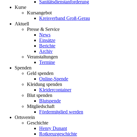
Sanitätsdienstanforderung
Kurse
Kursangebot
Kreisverband Groß-Gerau
Aktuell
Presse & Service
News
Einsätze
Berichte
Archiv
Veranstaltungen
Termine
Spenden
Geld spenden
Online-Spende
Kleidung spenden
Kleidercontainer
Blut spenden
Blutspende
Mitgliedschaft
Fördermitglied werden
Ortsverein
Geschichte
Henry Dunant
Rotkreuzgeschichte