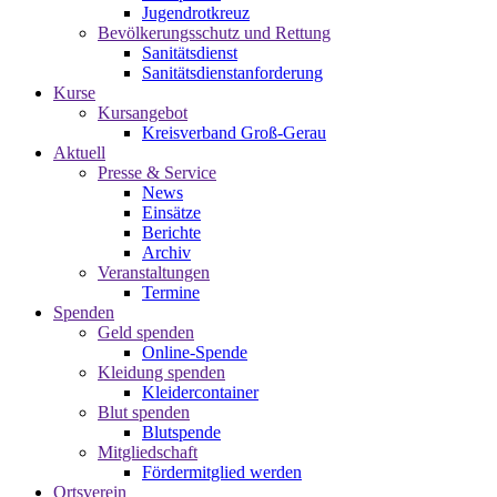
Jugendrotkreuz
Bevölkerungsschutz und Rettung
Sanitätsdienst
Sanitätsdienstanforderung
Kurse
Kursangebot
Kreisverband Groß-Gerau
Aktuell
Presse & Service
News
Einsätze
Berichte
Archiv
Veranstaltungen
Termine
Spenden
Geld spenden
Online-Spende
Kleidung spenden
Kleidercontainer
Blut spenden
Blutspende
Mitgliedschaft
Fördermitglied werden
Ortsverein