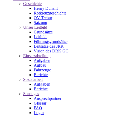
Geschichte
Henry Dunant
Rotkreuzgeschichte
OV Trebur
Satzung
Unser Leitbild
Grundsätze
Leitbild
Führungsgrundsätze
Leitsätze des JRK
Vision des DRK GG
Einsatzabteilung
Aufgaben
Aufbau
Fahrzeuge
Berichte
Sozialarbeit
Aufgaben
Berichte
Sonstiges
Ansprechpartner
Glossar
FAQ
Login