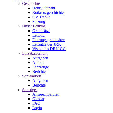
Geschichte
Henry Dunant
Rotkreuzgeschichte
OV Trebur
Satzung
Unser Leitbild
Grundsätze
Leitbild
Führungsgrundsätze
Leitsätze des JRK
Vision des DRK GG
Einsatzabteilung
Aufgaben
Aufbau
Fahrzeuge
Berichte
Sozialarbeit
Aufgaben
Berichte
Sonstiges
Ansprechpartner
Glossar
FAQ
Login