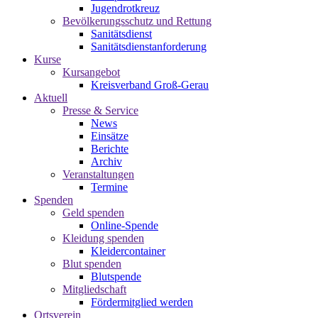
Jugendrotkreuz
Bevölkerungsschutz und Rettung
Sanitätsdienst
Sanitätsdienstanforderung
Kurse
Kursangebot
Kreisverband Groß-Gerau
Aktuell
Presse & Service
News
Einsätze
Berichte
Archiv
Veranstaltungen
Termine
Spenden
Geld spenden
Online-Spende
Kleidung spenden
Kleidercontainer
Blut spenden
Blutspende
Mitgliedschaft
Fördermitglied werden
Ortsverein