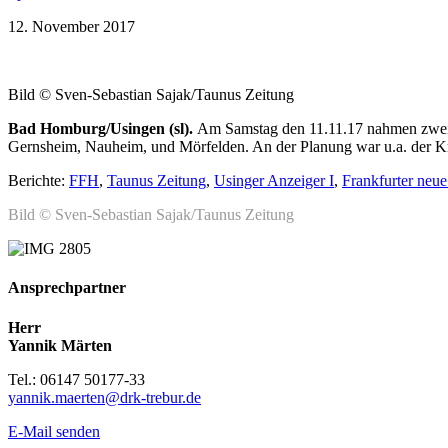
12. November 2017
Bild © Sven-Sebastian Sajak/Taunus Zeitung
Bad Homburg/Usingen (sl).
Am Samstag den 11.11.17 nahmen zwei M
Gernsheim, Nauheim, und Mörfelden. An der Planung war u.a. der Kr
Berichte:
FFH
,
Taunus Zeitung
,
Usinger Anzeiger I
,
Frankfurter neue
Bild © Sven-Sebastian Sajak/Taunus Zeitung
Ansprechpartner
Herr
Yannik Märten
Tel.: 06147 50177-33
yannik.maerten@drk-trebur.de
E-Mail senden