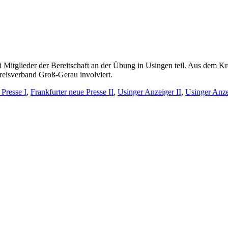
itglieder der Bereitschaft an der Übung in Usingen teil. Aus dem Kr
eisverband Groß-Gerau involviert.
 Presse I
,
Frankfurter neue Presse II
,
Usinger Anzeiger II
,
Usinger Anze