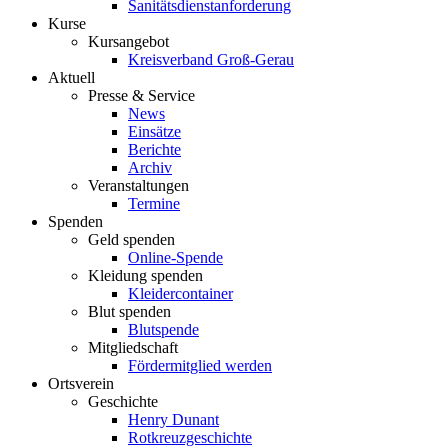
Sanitätsdienstanforderung
Kurse
Kursangebot
Kreisverband Groß-Gerau
Aktuell
Presse & Service
News
Einsätze
Berichte
Archiv
Veranstaltungen
Termine
Spenden
Geld spenden
Online-Spende
Kleidung spenden
Kleidercontainer
Blut spenden
Blutspende
Mitgliedschaft
Fördermitglied werden
Ortsverein
Geschichte
Henry Dunant
Rotkreuzgeschichte