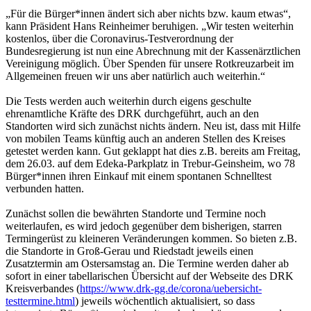
„Für die Bürger*innen ändert sich aber nichts bzw. kaum etwas“,
kann Präsident Hans Reinheimer beruhigen. „Wir testen weiterhin
kostenlos, über die Coronavirus-Testverordnung der
Bundesregierung ist nun eine Abrechnung mit der Kassenärztlichen
Vereinigung möglich. Über Spenden für unsere Rotkreuzarbeit im
Allgemeinen freuen wir uns aber natürlich auch weiterhin.“
Die Tests werden auch weiterhin durch eigens geschulte
ehrenamtliche Kräfte des DRK durchgeführt, auch an den
Standorten wird sich zunächst nichts ändern. Neu ist, dass mit Hilfe
von mobilen Teams künftig auch an anderen Stellen des Kreises
getestet werden kann. Gut geklappt hat dies z.B. bereits am Freitag,
dem 26.03. auf dem Edeka-Parkplatz in Trebur-Geinsheim, wo 78
Bürger*innen ihren Einkauf mit einem spontanen Schnelltest
verbunden hatten.
Zunächst sollen die bewährten Standorte und Termine noch
weiterlaufen, es wird jedoch gegenüber dem bisherigen, starren
Termingerüst zu kleineren Veränderungen kommen. So bieten z.B.
die Standorte in Groß-Gerau und Riedstadt jeweils einen
Zusatztermin am Ostersamstag an. Die Termine werden daher ab
sofort in einer tabellarischen Übersicht auf der Webseite des DRK
Kreisverbandes (
https://www.drk-gg.de/corona/uebersicht-
testtermine.html
) jeweils wöchentlich aktualisiert, so dass