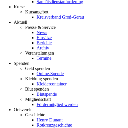
Sanitätsdienstanforderung
Kurse
Kursangebot
Kreisverband Groß-Gerau
Aktuell
Presse & Service
News
Einsätze
Berichte
Archiv
Veranstaltungen
Termine
Spenden
Geld spenden
Online-Spende
Kleidung spenden
Kleidercontainer
Blut spenden
Blutspende
Mitgliedschaft
Fördermitglied werden
Ortsverein
Geschichte
Henry Dunant
Rotkreuzgeschichte