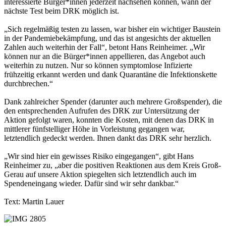
interessierte Bürger*innen jederzeit nachsehen können, wann der
nächste Test beim DRK möglich ist.
„Sich regelmäßig testen zu lassen, war bisher ein wichtiger Baustein
in der Pandemiebekämpfung, und das ist angesichts der aktuellen
Zahlen auch weiterhin der Fall“, betont Hans Reinheimer. „Wir
können nur an die Bürger*innen appellieren, das Angebot auch
weiterhin zu nutzen. Nur so können symptomlose Infizierte
frühzeitig erkannt werden und dank Quarantäne die Infektionskette
durchbrechen.“
Dank zahlreicher Spender (darunter auch mehrere Großspender), die
den entsprechenden Aufrufen des DRK zur Untersützung der
Aktion gefolgt waren, konnten die Kosten, mit denen das DRK in
mittlerer fünfstelliger Höhe in Vorleistung gegangen war,
letztendlich gedeckt werden. Ihnen dankt das DRK sehr herzlich.
„Wir sind hier ein gewisses Risiko eingegangen“, gibt Hans
Reinheimer zu, „aber die positiven Reaktionen aus dem Kreis Groß-
Gerau auf unsere Aktion spiegelten sich letztendlich auch im
Spendeneingang wieder. Dafür sind wir sehr dankbar.“
Text: Martin Lauer