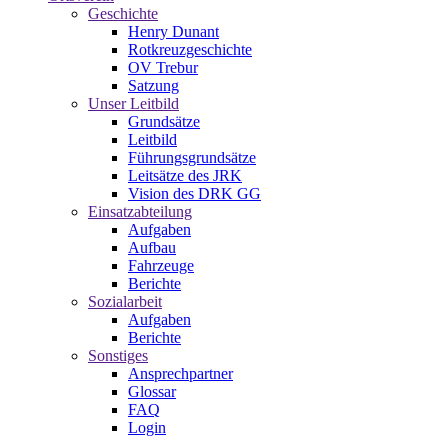
Geschichte
Henry Dunant
Rotkreuzgeschichte
OV Trebur
Satzung
Unser Leitbild
Grundsätze
Leitbild
Führungsgrundsätze
Leitsätze des JRK
Vision des DRK GG
Einsatzabteilung
Aufgaben
Aufbau
Fahrzeuge
Berichte
Sozialarbeit
Aufgaben
Berichte
Sonstiges
Ansprechpartner
Glossar
FAQ
Login