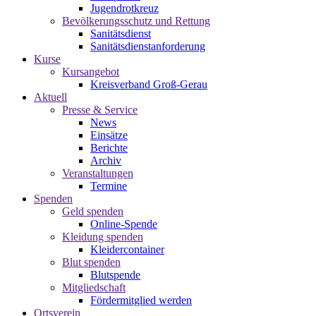
Jugendrotkreuz
Bevölkerungsschutz und Rettung
Sanitätsdienst
Sanitätsdienstanforderung
Kurse
Kursangebot
Kreisverband Groß-Gerau
Aktuell
Presse & Service
News
Einsätze
Berichte
Archiv
Veranstaltungen
Termine
Spenden
Geld spenden
Online-Spende
Kleidung spenden
Kleidercontainer
Blut spenden
Blutspende
Mitgliedschaft
Fördermitglied werden
Ortsverein