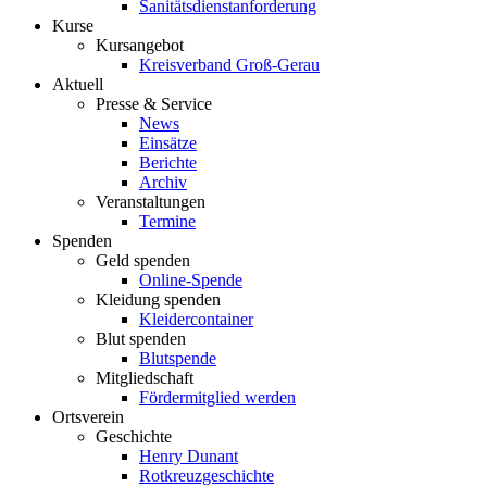
Sanitätsdienstanforderung
Kurse
Kursangebot
Kreisverband Groß-Gerau
Aktuell
Presse & Service
News
Einsätze
Berichte
Archiv
Veranstaltungen
Termine
Spenden
Geld spenden
Online-Spende
Kleidung spenden
Kleidercontainer
Blut spenden
Blutspende
Mitgliedschaft
Fördermitglied werden
Ortsverein
Geschichte
Henry Dunant
Rotkreuzgeschichte