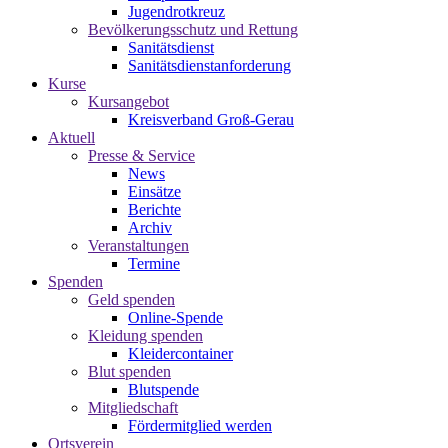
Jugendrotkreuz
Bevölkerungsschutz und Rettung
Sanitätsdienst
Sanitätsdienstanforderung
Kurse
Kursangebot
Kreisverband Groß-Gerau
Aktuell
Presse & Service
News
Einsätze
Berichte
Archiv
Veranstaltungen
Termine
Spenden
Geld spenden
Online-Spende
Kleidung spenden
Kleidercontainer
Blut spenden
Blutspende
Mitgliedschaft
Fördermitglied werden
Ortsverein