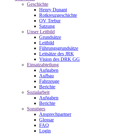
Geschichte
Henry Dunant
Rotkreuzgeschichte
OV Trebur
Satzung
Unser Leitbild
Grundsätze
Leitbild
Führungsgrundsätze
Leitsätze des JRK
Vision des DRK GG
Einsatzabteilung
Aufgaben
Aufbau
Fahrzeuge
Berichte
Sozialarbeit
Aufgaben
Berichte
Sonstiges
Ansprechpartner
Glossar
FAQ
Login