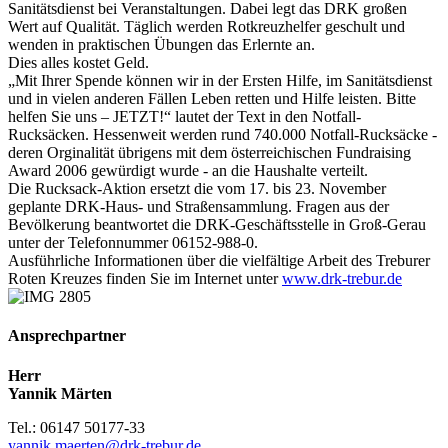
Sanitätsdienst bei Veranstaltungen. Dabei legt das DRK großen
Wert auf Qualität. Täglich werden Rotkreuzhelfer geschult und
wenden in praktischen Übungen das Erlernte an.
Dies alles kostet Geld.
„Mit Ihrer Spende können wir in der Ersten Hilfe, im Sanitätsdienst
und in vielen anderen Fällen Leben retten und Hilfe leisten. Bitte
helfen Sie uns – JETZT!“ lautet der Text in den Notfall-
Rucksäcken. Hessenweit werden rund 740.000 Notfall-Rucksäcke -
deren Orginalität übrigens mit dem österreichischen Fundraising
Award 2006 gewürdigt wurde - an die Haushalte verteilt.
Die Rucksack-Aktion ersetzt die vom 17. bis 23. November
geplante DRK-Haus- und Straßensammlung. Fragen aus der
Bevölkerung beantwortet die DRK-Geschäftsstelle in Groß-Gerau
unter der Telefonnummer 06152-988-0.
Ausführliche Informationen über die vielfältige Arbeit des Treburer
Roten Kreuzes finden Sie im Internet unter
www.drk-trebur.de
Ansprechpartner
Herr
Yannik Märten
Tel.: 06147 50177-33
yannik.maerten@drk-trebur.de