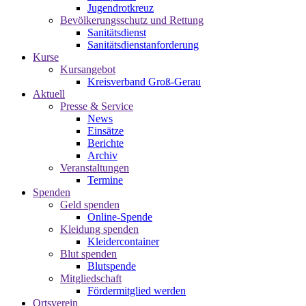
Jugendrotkreuz
Bevölkerungsschutz und Rettung
Sanitätsdienst
Sanitätsdienstanforderung
Kurse
Kursangebot
Kreisverband Groß-Gerau
Aktuell
Presse & Service
News
Einsätze
Berichte
Archiv
Veranstaltungen
Termine
Spenden
Geld spenden
Online-Spende
Kleidung spenden
Kleidercontainer
Blut spenden
Blutspende
Mitgliedschaft
Fördermitglied werden
Ortsverein