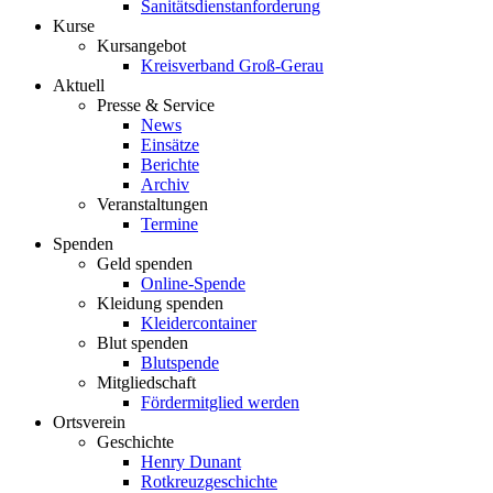
Sanitätsdienstanforderung
Kurse
Kursangebot
Kreisverband Groß-Gerau
Aktuell
Presse & Service
News
Einsätze
Berichte
Archiv
Veranstaltungen
Termine
Spenden
Geld spenden
Online-Spende
Kleidung spenden
Kleidercontainer
Blut spenden
Blutspende
Mitgliedschaft
Fördermitglied werden
Ortsverein
Geschichte
Henry Dunant
Rotkreuzgeschichte