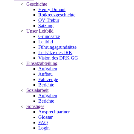
Geschichte
Henry Dunant
Rotkreuzgeschichte
OV Trebur
Satzung
Unser Leitbild
Grundsätze
Leitbild
Führungsgrundsätze
Leitsätze des JRK
Vision des DRK GG
Einsatzabteilung
Aufgaben
Aufbau
Fahrzeuge
Berichte
Sozialarbeit
Aufgaben
Berichte
Sonstiges
Ansprechpartner
Glossar
FAQ
Login