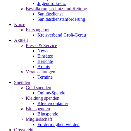
Jugendrotkreuz
Bevölkerungsschutz und Rettung
Sanitätsdienst
Sanitätsdienstanforderung
Kurse
Kursangebot
Kreisverband Groß-Gerau
Aktuell
Presse & Service
News
Einsätze
Berichte
Archiv
Veranstaltungen
Termine
Spenden
Geld spenden
Online-Spende
Kleidung spenden
Kleidercontainer
Blut spenden
Blutspende
Mitgliedschaft
Fördermitglied werden
Ortsverein