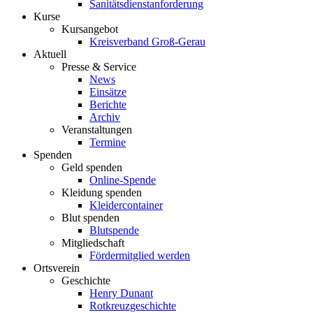
Sanitätsdienstanforderung
Kurse
Kursangebot
Kreisverband Groß-Gerau
Aktuell
Presse & Service
News
Einsätze
Berichte
Archiv
Veranstaltungen
Termine
Spenden
Geld spenden
Online-Spende
Kleidung spenden
Kleidercontainer
Blut spenden
Blutspende
Mitgliedschaft
Fördermitglied werden
Ortsverein
Geschichte
Henry Dunant
Rotkreuzgeschichte