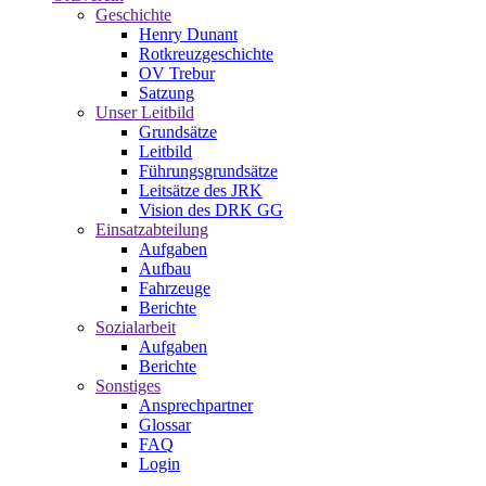
Geschichte
Henry Dunant
Rotkreuzgeschichte
OV Trebur
Satzung
Unser Leitbild
Grundsätze
Leitbild
Führungsgrundsätze
Leitsätze des JRK
Vision des DRK GG
Einsatzabteilung
Aufgaben
Aufbau
Fahrzeuge
Berichte
Sozialarbeit
Aufgaben
Berichte
Sonstiges
Ansprechpartner
Glossar
FAQ
Login