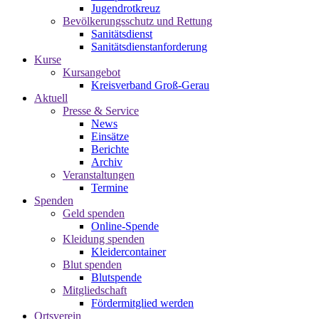
Jugendrotkreuz
Bevölkerungsschutz und Rettung
Sanitätsdienst
Sanitätsdienstanforderung
Kurse
Kursangebot
Kreisverband Groß-Gerau
Aktuell
Presse & Service
News
Einsätze
Berichte
Archiv
Veranstaltungen
Termine
Spenden
Geld spenden
Online-Spende
Kleidung spenden
Kleidercontainer
Blut spenden
Blutspende
Mitgliedschaft
Fördermitglied werden
Ortsverein