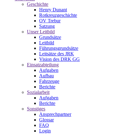
Geschichte
Henry Dunant
Rotkreuzgeschichte
OV Trebur
Satzung
Unser Leitbild
Grundsätze
Leitbild
Führungsgrundsätze
Leitsätze des JRK
Vision des DRK GG
Einsatzabteilung
Aufgaben
Aufbau
Fahrzeuge
Berichte
Sozialarbeit
Aufgaben
Berichte
Sonstiges
Ansprechpartner
Glossar
FAQ
Login