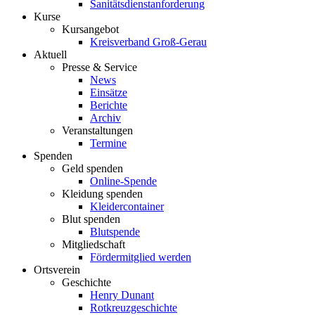
Sanitätsdienstanforderung
Kurse
Kursangebot
Kreisverband Groß-Gerau
Aktuell
Presse & Service
News
Einsätze
Berichte
Archiv
Veranstaltungen
Termine
Spenden
Geld spenden
Online-Spende
Kleidung spenden
Kleidercontainer
Blut spenden
Blutspende
Mitgliedschaft
Fördermitglied werden
Ortsverein
Geschichte
Henry Dunant
Rotkreuzgeschichte