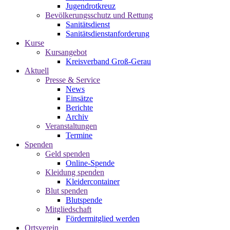
Jugendrotkreuz
Bevölkerungsschutz und Rettung
Sanitätsdienst
Sanitätsdienstanforderung
Kurse
Kursangebot
Kreisverband Groß-Gerau
Aktuell
Presse & Service
News
Einsätze
Berichte
Archiv
Veranstaltungen
Termine
Spenden
Geld spenden
Online-Spende
Kleidung spenden
Kleidercontainer
Blut spenden
Blutspende
Mitgliedschaft
Fördermitglied werden
Ortsverein