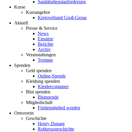
Sanitätsdienstanforderung
Kurse
Kursangebot
Kreisverband Groß-Gerau
Aktuell
Presse & Service
News
Einsätze
Berichte
Archiv
Veranstaltungen
Termine
Spenden
Geld spenden
Online-Spende
Kleidung spenden
Kleidercontainer
Blut spenden
Blutspende
Mitgliedschaft
Fördermitglied werden
Ortsverein
Geschichte
Henry Dunant
Rotkreuzgeschichte