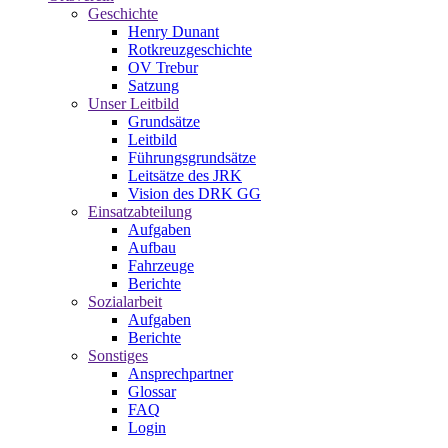
Geschichte
Henry Dunant
Rotkreuzgeschichte
OV Trebur
Satzung
Unser Leitbild
Grundsätze
Leitbild
Führungsgrundsätze
Leitsätze des JRK
Vision des DRK GG
Einsatzabteilung
Aufgaben
Aufbau
Fahrzeuge
Berichte
Sozialarbeit
Aufgaben
Berichte
Sonstiges
Ansprechpartner
Glossar
FAQ
Login