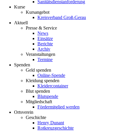
Sanitätsdienstanforderung
Kurse
Kursangebot
Kreisverband Groß-Gerau
Aktuell
Presse & Service
News
Einsätze
Berichte
Archiv
Veranstaltungen
Termine
Spenden
Geld spenden
Online-Spende
Kleidung spenden
Kleidercontainer
Blut spenden
Blutspende
Mitgliedschaft
Fördermitglied werden
Ortsverein
Geschichte
Henry Dunant
Rotkreuzgeschichte