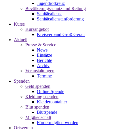
Jugendrotkreuz
Bevölkerungsschutz und Rettung
Sanitätsdienst
Sanitätsdienstanforderung
Kurse
Kursangebot
Kreisverband Groß-Gerau
Aktuell
Presse & Service
News
Einsätze
Berichte
Archiv
Veranstaltungen
Termine
Spenden
Geld spenden
Online-Spende
Kleidung spenden
Kleidercontainer
Blut spenden
Blutspende
Mitgliedschaft
Fördermitglied werden
Ortsverein