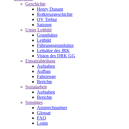
Geschichte
Henry Dunant
Rotkreuzgeschichte
OV Trebur
Satzung
Unser Leitbild
Grundsätze
Leitbild
Führungsgrundsätze
Leitsätze des JRK
Vision des DRK GG
Einsatzabteilung
Aufgaben
Aufbau
Fahrzeuge
Berichte
Sozialarbeit
Aufgaben
Berichte
Sonstiges
Ansprechpartner
Glossar
FAQ
Login