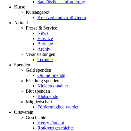
Sanitätsdienstanforderung
Kurse
Kursangebot
Kreisverband Groß-Gerau
Aktuell
Presse & Service
News
Einsätze
Berichte
Archiv
Veranstaltungen
Termine
Spenden
Geld spenden
Online-Spende
Kleidung spenden
Kleidercontainer
Blut spenden
Blutspende
Mitgliedschaft
Fördermitglied werden
Ortsverein
Geschichte
Henry Dunant
Rotkreuzgeschichte