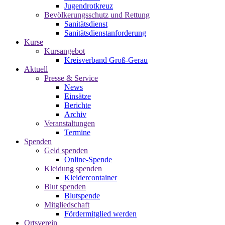
Jugendrotkreuz
Bevölkerungsschutz und Rettung
Sanitätsdienst
Sanitätsdienstanforderung
Kurse
Kursangebot
Kreisverband Groß-Gerau
Aktuell
Presse & Service
News
Einsätze
Berichte
Archiv
Veranstaltungen
Termine
Spenden
Geld spenden
Online-Spende
Kleidung spenden
Kleidercontainer
Blut spenden
Blutspende
Mitgliedschaft
Fördermitglied werden
Ortsverein