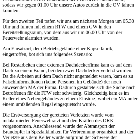
sodass wir gegen 01.00 Uhr unsere Autos zurück in die OV fahren
konnten.
Für den zweiten Teil trafen wir uns am nächsten Morgen um 05.30
Uhr und fuhren mit einem RTW und einem GW in den
Bereitstellungsraum, von dem aus wir um 06.00 Uhr von der
Feuerwehr alarmiert wurden.
Am Einsatzort, dem Betriebsgelände einer Kapselfabrik,
eingetroffen, bot sich uns folgendes Szenario:
Bei Restarbeiten einer externen Dachdeckerfirma kam es auf dem
Dach zu einem Brand, bei dem zwei Dachdecker verletzt wurden.
Da die Arbeiten auf dem Dach nicht angemeldet waren, kam es zu
Falschinformationen (keine Personen im Gebäude) der noch
anwesenden MA der Firma. Dadurch gestaltete sich die Suche nach
Betroffenen für die FFW sehr schwierig. Gleichzeitig kam es im
Keller eines Nebengebäudes zu einem Einsturz, wobei ein MA unter
einem umfallenden Regal eingequetscht wurde.
Die Erstversorgung der geretteten Verletzten wurde vom
mitalarmierten Feuerwehrarzt und den Kräften des DRK
vorgenommen. Anschliessend wurde der Abtransport der
Brandopfer in Spezialkliniken für Verbrennung organisiert und der
Verletzte aus dem Keller wurde aufgrund der Schwere der