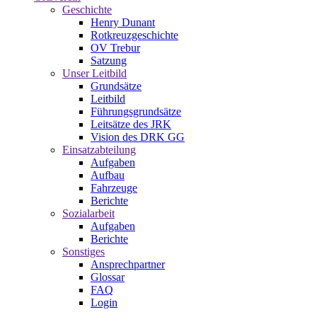
Geschichte
Henry Dunant
Rotkreuzgeschichte
OV Trebur
Satzung
Unser Leitbild
Grundsätze
Leitbild
Führungsgrundsätze
Leitsätze des JRK
Vision des DRK GG
Einsatzabteilung
Aufgaben
Aufbau
Fahrzeuge
Berichte
Sozialarbeit
Aufgaben
Berichte
Sonstiges
Ansprechpartner
Glossar
FAQ
Login