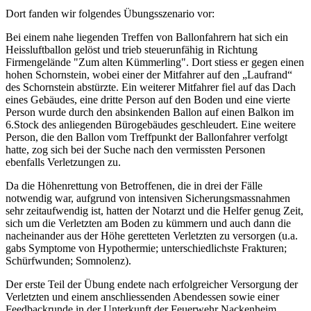
Dort fanden wir folgendes Übungsszenario vor:
Bei einem nahe liegenden Treffen von Ballonfahrern hat sich ein
Heissluftballon gelöst und trieb steuerunfähig in Richtung
Firmengelände "Zum alten Kümmerling". Dort stiess er gegen einen
hohen Schornstein, wobei einer der Mitfahrer auf den „Laufrand“
des Schornstein abstürzte. Ein weiterer Mitfahrer fiel auf das Dach
eines Gebäudes, eine dritte Person auf den Boden und eine vierte
Person wurde durch den absinkenden Ballon auf einen Balkon im
6.Stock des anliegenden Bürogebäudes geschleudert. Eine weitere
Person, die den Ballon vom Treffpunkt der Ballonfahrer verfolgt
hatte, zog sich bei der Suche nach den vermissten Personen
ebenfalls Verletzungen zu.
Da die Höhenrettung von Betroffenen, die in drei der Fälle
notwendig war, aufgrund von intensiven Sicherungsmassnahmen
sehr zeitaufwendig ist, hatten der Notarzt und die Helfer genug Zeit,
sich um die Verletzten am Boden zu kümmern und auch dann die
nacheinander aus der Höhe geretteten Verletzten zu versorgen (u.a.
gabs Symptome von Hypothermie; unterschiedlichste Frakturen;
Schürfwunden; Somnolenz).
Der erste Teil der Übung endete nach erfolgreicher Versorgung der
Verletzten und einem anschliessenden Abendessen sowie einer
Feedbackrunde in der Unterkunft der Feuerwehr Nackenheim,