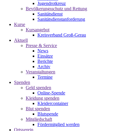
Jugendrotkreuz
Bevölkerungsschutz und Rettung
Sanitätsdienst
Sanitätsdienstanforderung
Kurse
Kursangebot
Kreisverband Groß-Gerau
Aktuell
Presse & Service
News
Einsätze
Berichte
Archiv
Veranstaltungen
Termine
Spenden
Geld spenden
Online-Spende
Kleidung spenden
Kleidercontainer
Blut spenden
Blutspende
Mitgliedschaft
Fördermitglied werden
Ortsverein