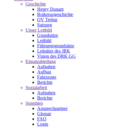
Geschichte
Henry Dunant
Rotkreuzgeschichte
OV Trebur
Satzung
Unser Leitbild
Grundsätze
Leitbild
Führungsgrundsätze
Leitsätze des JRK
Vision des DRK GG
Einsatzabteilung
Aufgaben
Aufbau
Fahrzeuge
Berichte
Sozialarbeit
Aufgaben
Berichte
Sonstiges
Ansprechpartner
Glossar
FAQ
Login