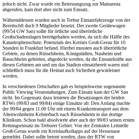
jedoch nicht. Zwar wurde ein Betreuungszug zur Mainarena
abgerufen, kam dort aber nicht zum Einsatz.
Währenddessen wurden auch in Trebur Einsatzfahrzeuge von der
Bereitschft duch 9 Mitglieder besetzt. Der zweite Gerätewagen
(99/54 GW San) sollte für örtliche und überörtliche
Großschadenslagen bereitgehalten werden, da sich die Hälfte des
Katastrophenschutz- Potenzials des Kreises Groß-Gerau für 10
Stunden in Frankfurt befand. Hierbei mussten auch überörtliche
Gebiete, zu denen Rüsselsheim, Königstädten, Nauheim und
Bauschheim gehörten, abgedeckt werden, da die Einsatzkräfte aus
diesen Gebieten am und um das Stadion einsatzbereit waren und
schließlich muss für die Heimat auch Sicherheit gewärleistet
werden.
In verschiedenen Ortschaften gab es beispielsweise sogenannte
Public Viewing Veranstaltungen. Zum Einsatz kam der GW San
nicht. Im Gegensatz dazu leisteten die Besatzungen der beiden
RTWs (99/83 und 99/84) einige Einsätze ab: Den Anfang machte
der 99/84 gegen 11.00 Uhr mit einem Krankentransport aus dem
Altenwohnheim Kelsterbach nach Rüsselsheim in das dortige
Klinikum. Schon bald absolvierte aber auch der 99/83 seinen ersten
Rettungseinsatz im Treburer Gebiet. Von der Zentralen Leitstelle
Groß-Gerau wurde ein Kreislaufkollapps auf der Hessenaue
gemeldet. Dabei sollte betont werden, dass der RTW von