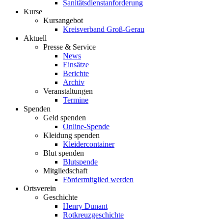
Sanitätsdienstanforderung
Kurse
Kursangebot
Kreisverband Groß-Gerau
Aktuell
Presse & Service
News
Einsätze
Berichte
Archiv
Veranstaltungen
Termine
Spenden
Geld spenden
Online-Spende
Kleidung spenden
Kleidercontainer
Blut spenden
Blutspende
Mitgliedschaft
Fördermitglied werden
Ortsverein
Geschichte
Henry Dunant
Rotkreuzgeschichte