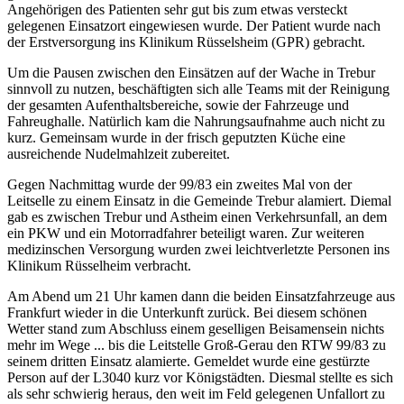
Angehörigen des Patienten sehr gut bis zum etwas versteckt
gelegenen Einsatzort eingewiesen wurde. Der Patient wurde nach
der Erstversorgung ins Klinikum Rüsselsheim (GPR) gebracht.
Um die Pausen zwischen den Einsätzen auf der Wache in Trebur
sinnvoll zu nutzen, beschäftigten sich alle Teams mit der Reinigung
der gesamten Aufenthaltsbereiche, sowie der Fahrzeuge und
Fahreughalle. Natürlich kam die Nahrungsaufnahme auch nicht zu
kurz. Gemeinsam wurde in der frisch geputzten Küche eine
ausreichende Nudelmahlzeit zubereitet.
Gegen Nachmittag wurde der 99/83 ein zweites Mal von der
Leitselle zu einem Einsatz in die Gemeinde Trebur alamiert. Diemal
gab es zwischen Trebur und Astheim einen Verkehrsunfall, an dem
ein PKW und ein Motorradfahrer beteiligt waren. Zur weiteren
medizinschen Versorgung wurden zwei leichtverletzte Personen ins
Klinikum Rüsselheim verbracht.
Am Abend um 21 Uhr kamen dann die beiden Einsatzfahrzeuge aus
Frankfurt wieder in die Unterkunft zurück. Bei diesem schönen
Wetter stand zum Abschluss einem geselligen Beisamensein nichts
mehr im Wege ... bis die Leitstelle Groß-Gerau den RTW 99/83 zu
seinem dritten Einsatz alamierte. Gemeldet wurde eine gestürzte
Person auf der L3040 kurz vor Königstädten. Diesmal stellte es sich
als sehr schwierig heraus, den weit im Feld gelegenen Unfallort zu