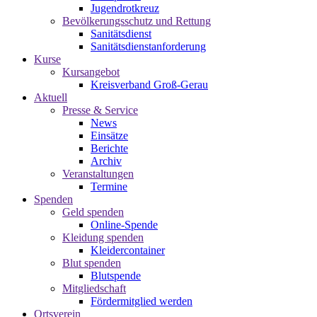
Jugendrotkreuz
Bevölkerungsschutz und Rettung
Sanitätsdienst
Sanitätsdienstanforderung
Kurse
Kursangebot
Kreisverband Groß-Gerau
Aktuell
Presse & Service
News
Einsätze
Berichte
Archiv
Veranstaltungen
Termine
Spenden
Geld spenden
Online-Spende
Kleidung spenden
Kleidercontainer
Blut spenden
Blutspende
Mitgliedschaft
Fördermitglied werden
Ortsverein