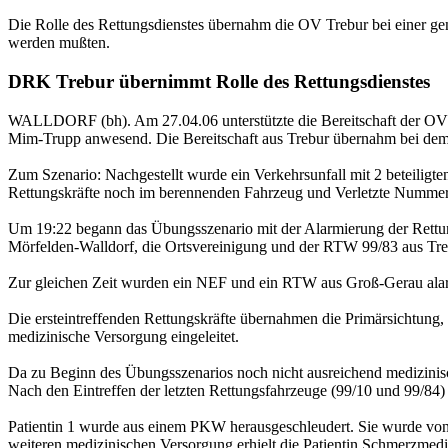
Die Rolle des Rettungsdienstes übernahm die OV Trebur bei einer ge
werden mußten.
DRK Trebur übernimmt Rolle des Rettungsdienstes
WALLDORF (bh). Am 27.04.06 unterstützte die Bereitschaft der OV Tr
Mim-Trupp anwesend. Die Bereitschaft aus Trebur übernahm bei de
Zum Szenario: Nachgestellt wurde ein Verkehrsunfall mit 2 beteiligt
Rettungskräfte noch im berennenden Fahrzeug und Verletzte Numme
Um 19:22 begann das Übungsszenario mit der Alarmierung der Rettung
Mörfelden-Walldorf, die Ortsvereinigung und der RTW 99/83 aus Tre
Zur gleichen Zeit wurden ein NEF und ein RTW aus Groß-Gerau ala
Die ersteintreffenden Rettungskräfte übernahmen die Primärsichtung, da
medizinische Versorgung eingeleitet.
Da zu Beginn des Übungsszenarios noch nicht ausreichend medizinisch
Nach den Eintreffen der letzten Rettungsfahrzeuge (99/10 und 99/8
Patientin 1 wurde aus einem PKW herausgeschleudert. Sie wurde von d
weiteren medizinischen Versorgung erhielt die Patientin Schmerzmedi