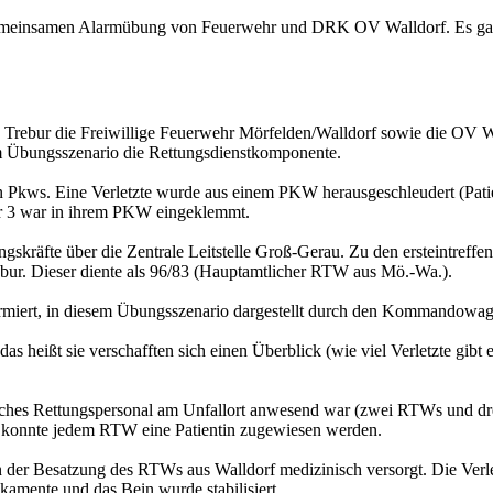
meinsamen Alarmübung von Feuerwehr und DRK OV Walldorf. Es galt, dr
ebur die Freiwillige Feuerwehr Mörfelden/Walldorf sowie die OV Wall
m Übungsszenario die Rettungsdienstkomponente.
en Pkws. Eine Verletzte wurde aus einem PKW herausgeschleudert (Patie
r 3 war in ihrem PKW eingeklemmt.
skräfte über die Zentrale Leitstelle Groß-Gerau. Zu den ersteintreff
bur. Dieser diente als 96/83 (Hauptamtlicher RTW aus Mö.-Wa.).
rmiert, in diesem Übungsszenario dargestellt durch den Kommandowa
s heißt sie verschafften sich einen Überblick (wie viel Verletzte gibt e
es Rettungspersonal am Unfallort anwesend war (zwei RTWs und drei Pa
4) konnte jedem RTW eine Patientin zugewiesen werden.
er Besatzung des RTWs aus Walldorf medizinisch versorgt. Die Verletzt
kamente und das Bein wurde stabilisiert.