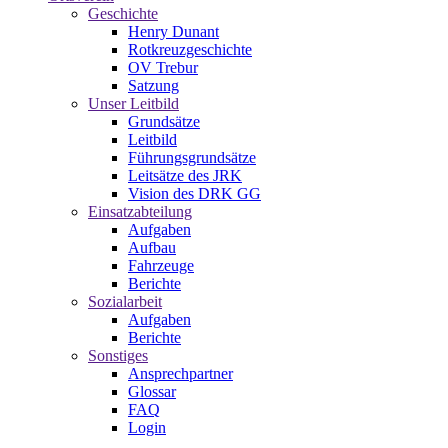
Geschichte
Henry Dunant
Rotkreuzgeschichte
OV Trebur
Satzung
Unser Leitbild
Grundsätze
Leitbild
Führungsgrundsätze
Leitsätze des JRK
Vision des DRK GG
Einsatzabteilung
Aufgaben
Aufbau
Fahrzeuge
Berichte
Sozialarbeit
Aufgaben
Berichte
Sonstiges
Ansprechpartner
Glossar
FAQ
Login